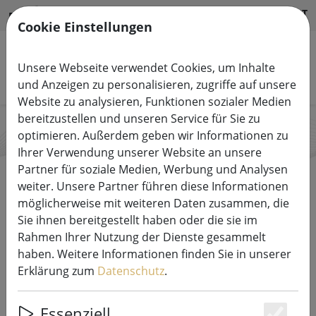
HILFE & SUPPORT
DE
Cookie Einstellungen
Unsere Webseite verwendet Cookies, um Inhalte
Produkte suchen
und Anzeigen zu personalisieren, zugriffe auf unsere
Website zu analysieren, Funktionen sozialer Medien
bereitzustellen und unseren Service für Sie zu
optimieren. Außerdem geben wir Informationen zu
Sirius
Ihrer Verwendung unserer Website an unsere
Partner für soziale Medien, Werbung und Analysen
weiter. Unsere Partner führen diese Informationen
möglicherweise mit weiteren Daten zusammen, die
Start
Marken
Sirius
Sie ihnen bereitgestellt haben oder die sie im
Rahmen Ihrer Nutzung der Dienste gesammelt
haben. Weitere Informationen finden Sie in unserer
DIREKT ZU DEN PRODUKTEN
Erklärung zum
Datenschutz
.
Als ein auf Beleuchtung spezialisiertes Designhaus
Essenziell
produziert und kreiert Sirius seit über 30 Jahren