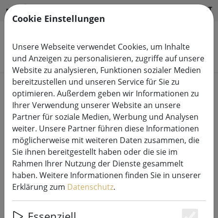
HILFE & SUPPORT
DE
Cookie Einstellungen
Unsere Webseite verwendet Cookies, um Inhalte
Produkte suchen
und Anzeigen zu personalisieren, zugriffe auf unsere
Website zu analysieren, Funktionen sozialer Medien
bereitzustellen und unseren Service für Sie zu
Start
Lichterketten Systeme
optimieren. Außerdem geben wir Informationen zu
230V LED Tech-Line Systemlichterketten
Ihrer Verwendung unserer Website an unsere
Partner für soziale Medien, Werbung und Analysen
weiter. Unsere Partner führen diese Informationen
möglicherweise mit weiteren Daten zusammen, die
Sie ihnen bereitgestellt haben oder die sie im
Sirius Tech-Line Lichterketten
Rahmen Ihrer Nutzung der Dienste gesammelt
Verlängerung 230V 5 m schwarz
haben. Weitere Informationen finden Sie in unserer
Erklärung zum
Datenschutz
.
Essenziell