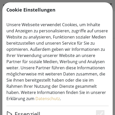
HILFE & SUPPORT
DE
Cookie Einstellungen
Unsere Webseite verwendet Cookies, um Inhalte
Produkte suchen
und Anzeigen zu personalisieren, zugriffe auf unsere
Website zu analysieren, Funktionen sozialer Medien
bereitzustellen und unseren Service für Sie zu
Start
Lichterketten Systeme
optimieren. Außerdem geben wir Informationen zu
230V LED Tech-Line Systemlichterketten
Ihrer Verwendung unserer Website an unsere
Partner für soziale Medien, Werbung und Analysen
weiter. Unsere Partner führen diese Informationen
möglicherweise mit weiteren Daten zusammen, die
Sie ihnen bereitgestellt haben oder die sie im
Sirius Tech-Line Lichterketten
Rahmen Ihrer Nutzung der Dienste gesammelt
Verlängerung 230V 10 m schwarz
haben. Weitere Informationen finden Sie in unserer
Erklärung zum
Datenschutz
.
Essenziell