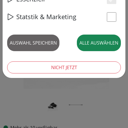
Es
Statstik & Marketing
St
‹
›
AUSWAHL SPEICHERN
ALLE AUSWÄHLEN
NICHT JETZT
Mehr als 10 verfügbar