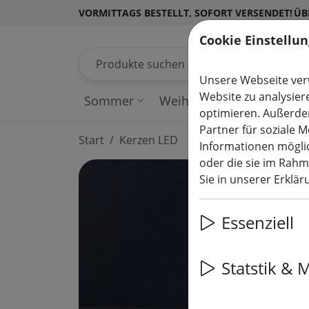
VORMITTAGS BESTELLT, SOFORT VERSENDET!
ÜB
Cookie Einstellu
Produkte suchen
Unsere Webseite verw
Website zu analysier
Sommer
Weihnachten
Lichterk
optimieren. Außerde
Partner für soziale 
Start
Kerzen LED
Informationen möglic
oder die sie im Rah
Sie in unserer Erklä
Essenziell
Statstik & 