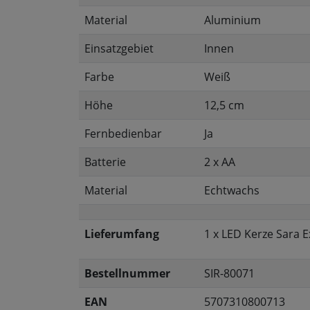
Material
Aluminium
Einsatzgebiet
Innen
Farbe
Weiß
Höhe
12,5 cm
Fernbedienbar
Ja
Batterie
2 x AA
Material
Echtwachs
Lieferumfang
1 x LED Kerze Sara E
Bestellnummer
SIR-80071
EAN
5707310800713