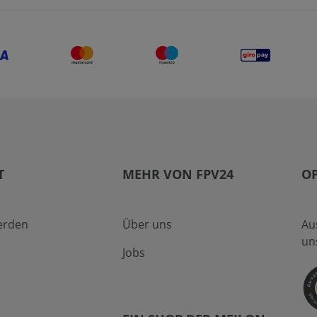
T
MEHR VON FPV24
O
erden
Über uns
Au
un
Jobs