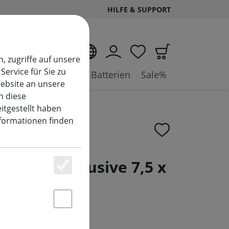
HILFE & SUPPORT
DE
, zugriffe auf unsere
Service für Sie zu
ysteme
Zubehör & Batterien
Sale%
ebsite an unsere
n diese
itgestellt haben
nformationen finden
ze Sara Exclusive 7,5 x
Essenziell
Statstik & Marketing