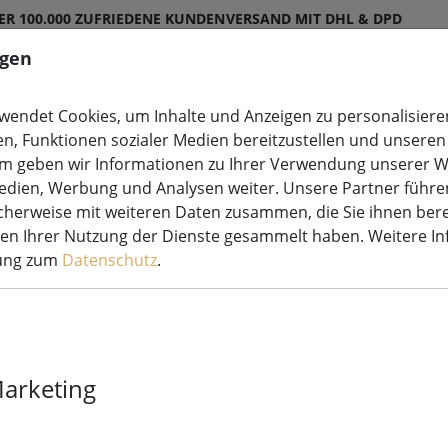
ER 100.000 ZUFRIEDENE KUNDEN
VERSAND MIT DHL & DPD
ngen
endet Cookies, um Inhalte und Anzeigen zu personalisieren
en, Funktionen sozialer Medien bereitzustellen und unseren 
etten
Leuchtdeko
Kerzen LED
Lichterketten S
m geben wir Informationen zu Ihrer Verwendung unserer W
Medien, Werbung und Analysen weiter. Unsere Partner führe
herweise mit weiteren Daten zusammen, die Sie ihnen bere
men Ihrer Nutzung der Dienste gesammelt haben. Weitere I
rung zum
Datenschutz
.
Sirius LED Ker
12,5 cm weiß
Marketing
8 Stück verfügbar