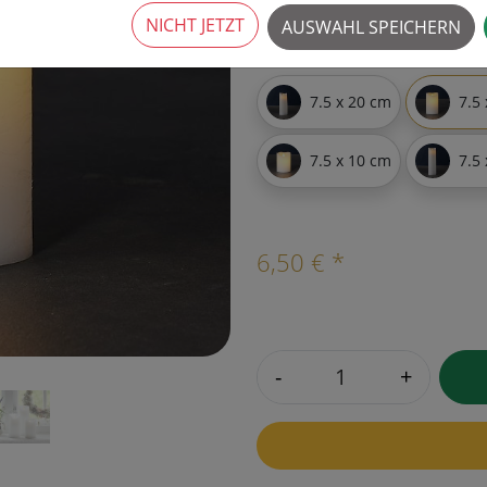
NICHT JETZT
AUSWAHL SPEICHERN
›
VARIANTEN
7.5 x 20 cm
7.5
7.5 x 10 cm
7.5
6,50 € *
-
+