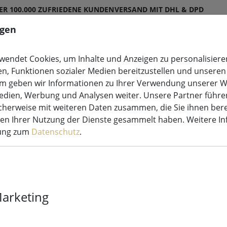
ER 100.000 ZUFRIEDENE KUNDEN
VERSAND MIT DHL & DPD
ngen
endet Cookies, um Inhalte und Anzeigen zu personalisieren
en, Funktionen sozialer Medien bereitzustellen und unseren 
etten
Leuchtdeko
Kerzen LED
Lichterketten S
m geben wir Informationen zu Ihrer Verwendung unserer W
Medien, Werbung und Analysen weiter. Unsere Partner führe
herweise mit weiteren Daten zusammen, die Sie ihnen bere
men Ihrer Nutzung der Dienste gesammelt haben. Weitere I
rung zum
Datenschutz
.
Sirius DecoPo
Stück
Marketing
Mehr als 10 verfügbar