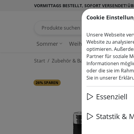
VORMITTAGS BESTELLT, SOFORT VERSENDET!
ÜB
Cookie Einstellu
Produkte suchen
Unsere Webseite verw
Website zu analysier
Sommer
Weihnachten
Lichterk
optimieren. Außerde
Partner für soziale 
Start
Zubehör & Batterien
Informationen möglic
oder die sie im Rah
Sie in unserer Erklä
26% SPAREN
Essenziell
Statstik & 