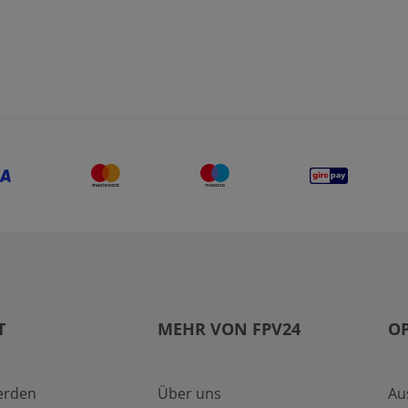
T
MEHR VON FPV24
O
erden
Über uns
Au