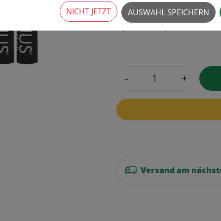
NICHT JETZT
AUSWAHL SPEICHERN
2,90 € *
3,90 €
-
+
Versand am nächst