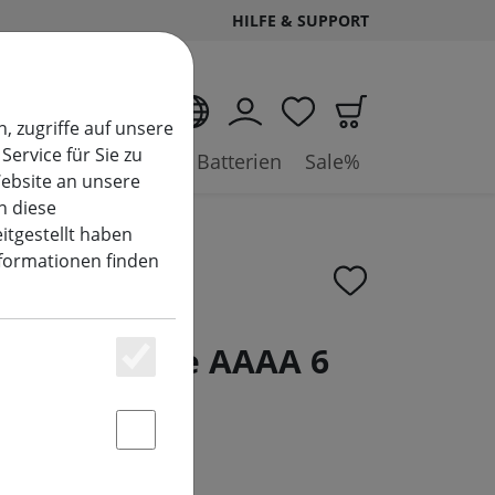
HILFE & SUPPORT
DE
, zugriffe auf unsere
Service für Sie zu
ysteme
Zubehör & Batterien
Sale%
ebsite an unsere
n diese
itgestellt haben
nformationen finden
wer Batterie AAAA 6
Essenziell
Statstik & Marketing