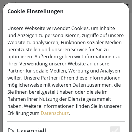
HILFE & SUPPORT
DE
Cookie Einstellungen
Unsere Webseite verwendet Cookies, um Inhalte
Produkte suchen
und Anzeigen zu personalisieren, zugriffe auf unsere
Website zu analysieren, Funktionen sozialer Medien
bereitzustellen und unseren Service für Sie zu
Start
Weihnachten
optimieren. Außerdem geben wir Informationen zu
Weihnachtsbäume & Dekoration
Ihrer Verwendung unserer Website an unsere
Partner für soziale Medien, Werbung und Analysen
weiter. Unsere Partner führen diese Informationen
möglicherweise mit weiteren Daten zusammen, die
Sie ihnen bereitgestellt haben oder die sie im
Sirius Leuchtanhänger Celina
Rahmen Ihrer Nutzung der Dienste gesammelt
Agern Glaseichel 5 LED 13 cm
haben. Weitere Informationen finden Sie in unserer
goldbraun batteriebetrieben
Erklärung zum
Datenschutz
.
Essenziell