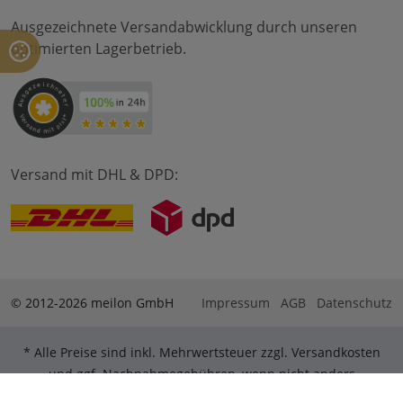
Ausgezeichnete Versandabwicklung durch unseren
optimierten Lagerbetrieb.
Versand mit DHL & DPD:
© 2012-2026 meilon GmbH
Impressum
AGB
Datenschutz
* Alle Preise sind inkl. Mehrwertsteuer zzgl. Versandkosten
und ggf. Nachnahmegebühren, wenn nicht anders
beschrieben. ** Gilt für Bestellungen innerhalb Deutschlands