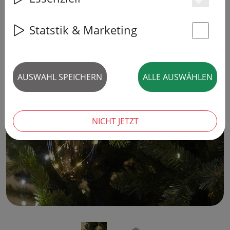
Es
8% SPAREN
Statstik & Marketing
St
AUSWAHL SPEICHERN
ALLE AUSWÄHLEN
‹
›
NICHT JETZT