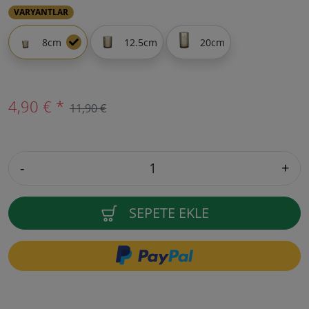
VARYANTLAR
8cm
12.5cm
20cm
4,90 € *
11,90 €
-
+
SEPETE EKLE