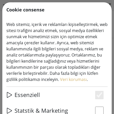
HILFE & SUPPORT
TR
Cookie consense
Web sitemiz, içerik ve reklamları kişiselleştirmek, web
Ürünleri arayın
sitesi trafiğini analiz etmek, sosyal medya özellikleri
sunmak ve hizmetimizi sizin için optimize etmek
amacıyla çerezler kullanır. Ayrıca, web sitemizi
Home
Satış%
kullanımınızla ilgili bilgileri sosyal medya, reklam ve
analiz ortaklarımızla paylaşıyoruz. Ortaklarımız, bu
bilgileri kendilerine sağladığınız veya hizmetlerini
kullanımınızın bir parçası olarak topladıkları diğer
verilerle birleştirebilir. Daha fazla bilgi için lütfen
Broste Copenhagen tealight holder
gizlilik politikamızı inceleyin.
Veri koruması
.
Hurricane Leaf glass 8cm
Essenziell
Es
59% DISCOUNT
Statstik & Marketing