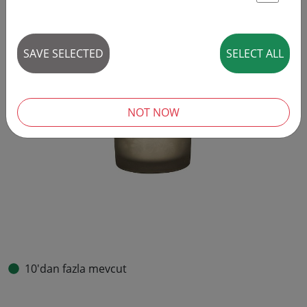
St
SAVE SELECTED
SELECT ALL
NOT NOW
10'dan fazla mevcut