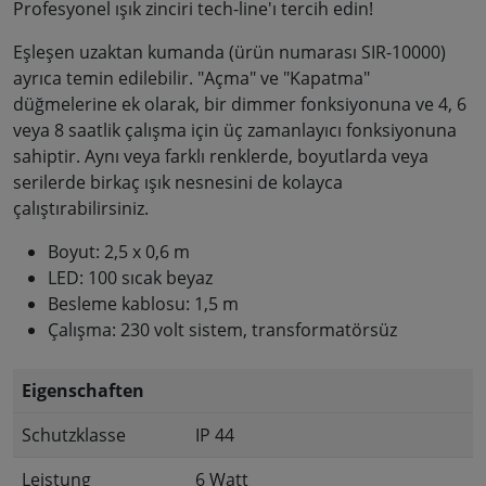
Profesyonel ışık zinciri tech-line'ı tercih edin!
Eşleşen uzaktan kumanda (ürün numarası SIR-10000)
ayrıca temin edilebilir. "Açma" ve "Kapatma"
düğmelerine ek olarak, bir dimmer fonksiyonuna ve 4, 6
veya 8 saatlik çalışma için üç zamanlayıcı fonksiyonuna
sahiptir. Aynı veya farklı renklerde, boyutlarda veya
serilerde birkaç ışık nesnesini de kolayca
çalıştırabilirsiniz.
Boyut: 2,5 x 0,6 m
LED: 100 sıcak beyaz
Besleme kablosu: 1,5 m
Çalışma: 230 volt sistem, transformatörsüz
Eigenschaften
Schutzklasse
IP 44
Leistung
6 Watt