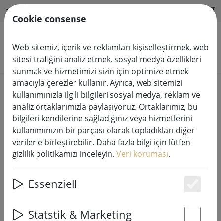
HILFE & SUPPORT
TR
Cookie consense
Web sitemiz, içerik ve reklamları kişiselleştirmek, web
Ürünleri arayın
sitesi trafiğini analiz etmek, sosyal medya özellikleri
sunmak ve hizmetimizi sizin için optimize etmek
amacıyla çerezler kullanır. Ayrıca, web sitemizi
Home
Peri ışık sistemleri
kullanımınızla ilgili bilgileri sosyal medya, reklam ve
230V LED Tech-Line sistem ışık zincirleri
analiz ortaklarımızla paylaşıyoruz. Ortaklarımız, bu
bilgileri kendilerine sağladığınız veya hizmetlerini
kullanımınızın bir parçası olarak topladıkları diğer
verilerle birleştirebilir. Daha fazla bilgi için lütfen
gizlilik politikamızı inceleyin.
Veri koruması
.
Sirius Tech-Line buz kristali ışık
perdesi başlangıç seti 100 LED sıcak
Essenziell
beyaz 2,5 x 0,6 m dış mekan 230V
Es
siyah
Statstik & Marketing