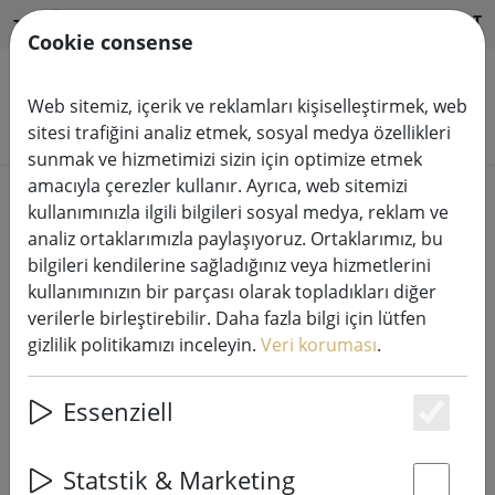
HILFE & SUPPORT
TR
Cookie consense
Web sitemiz, içerik ve reklamları kişiselleştirmek, web
Ürünleri arayın
sitesi trafiğini analiz etmek, sosyal medya özellikleri
sunmak ve hizmetimizi sizin için optimize etmek
amacıyla çerezler kullanır. Ayrıca, web sitemizi
Home
Peri ışık sistemleri
kullanımınızla ilgili bilgileri sosyal medya, reklam ve
230V LED Tech-Line sistem ışık zincirleri
analiz ortaklarımızla paylaşıyoruz. Ortaklarımız, bu
bilgileri kendilerine sağladığınız veya hizmetlerini
kullanımınızın bir parçası olarak topladıkları diğer
verilerle birleştirebilir. Daha fazla bilgi için lütfen
gizlilik politikamızı inceleyin.
Veri koruması
.
Sirius Tech-Line peri ışıkları dağıtıcı
2 kollu 230V siyah
Essenziell
Es
Statstik & Marketing