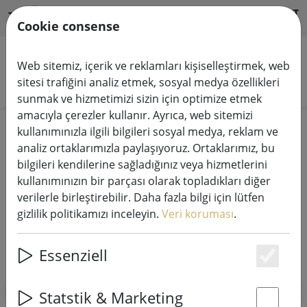
HILFE & SUPPORT
TR
Cookie consense
Web sitemiz, içerik ve reklamları kişiselleştirmek, web
sitesi trafiğini analiz etmek, sosyal medya özellikleri
Ürünleri arayın
sunmak ve hizmetimizi sizin için optimize etmek
amacıyla çerezler kullanır. Ayrıca, web sitemizi
Home
Aksesuarlar ve piller
kullanımınızla ilgili bilgileri sosyal medya, reklam ve
analiz ortaklarımızla paylaşıyoruz. Ortaklarımız, bu
Peri ışıkları aksesuarları & piller
bilgileri kendilerine sağladığınız veya hizmetlerini
kullanımınızın bir parçası olarak topladıkları diğer
verilerle birleştirebilir. Daha fazla bilgi için lütfen
gizlilik politikamızı inceleyin.
Veri koruması
.
SHOW FILTERS
Essenziell
Es
Statstik & Marketing