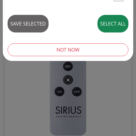
St
25 articles
SAVE SELECTED
SELECT ALL
AZALTILMIŞ!
SALE
NOT NOW