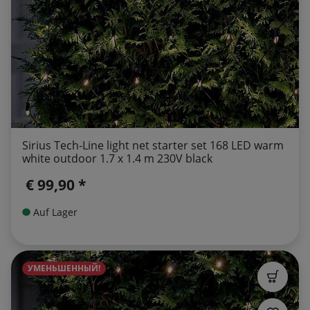
Sirius Tech-Line light net starter set 168 LED warm
white outdoor 1.7 x 1.4 m 230V black
€ 99,90 *
Auf Lager
УМЕНЬШЕННЫЙ!