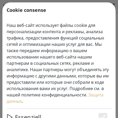
HILFE & SUPPORT
RU
Cookie consense
Наш веб-сайт использует файлы cookie для
персонализации контента и рекламы, анализа
Поиск продуктов
трафика, предоставления функций социальных
сетей и оптимизации наших услуг для вас. Мы
Home
Системы сказочных огней
также передаем информацию о вашем
светодиодные цепи освещения системы Tech-Line
использовании нашего веб-сайта нашим
230 В
партнерам в социальных сетях, рекламе и
аналитике. Наши партнеры могут объединять эту
Профессиональная система
информацию с другими данными, которые вы им
предоставили или которые они собрали в ходе
светодиодных гирлянд Sirius
использования вами их услуг. Подробнее см. в
230V Tech-Line
нашей политике конфиденциальности.
Защита
данных
.
Essenziell