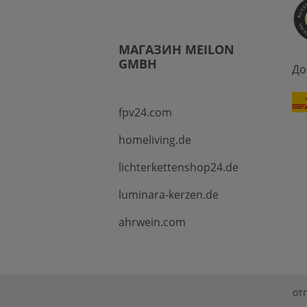
МАГАЗИН MEILON
GMBH
До
fpv24.com
homeliving.de
lichterkettenshop24.de
luminara-kerzen.de
ahrwein.com
от