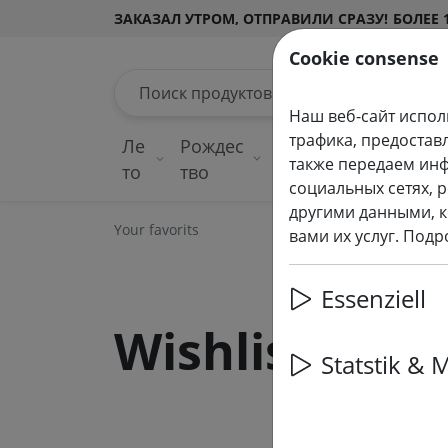
ЗАКАЗАЛ УТРОМ, ОТПРАВИЛИ СРАЗУ!
БОЛЕЕ 
Cookie consense
Поиск продуктов
Наш веб-сайт испол
трафика, предостав
Ле
Рождес
Сказочные
Свет
также передаем ин
то
тво
огни
укра
социальных сетях, 
другими данными, к
Your favorits
вами их услуг. Под
Essenziell
Wishlist
Statstik & 