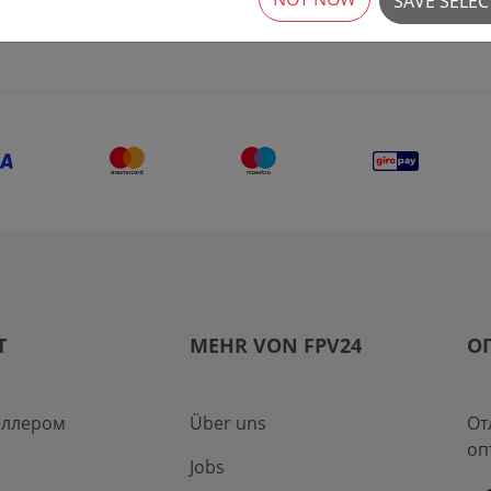
SAVE SELE
T
MEHR VON FPV24
О
еллером
Über uns
От
оп
Jobs