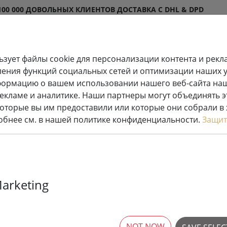
100 000 ДОВОЛЬНЫХ КЛИЕНТОВ
ДОСТАВКА С DHL & DPD
ьзует файлы cookie для персонализации контента и рекл
ления функций социальных сетей и оптимизации наших ус
ящееся
Свечи
Системы сказоч
формацию о вашем использовании нашего веб-сайта на
шение
светодиодные
огней
рекламе и аналитике. Наши партнеры могут объединять 
оторые вы им предоставили или которые они собрали в
робнее см. в нашей политике конфиденциальности.
Защит
Marketing
No Items
NOT NOW