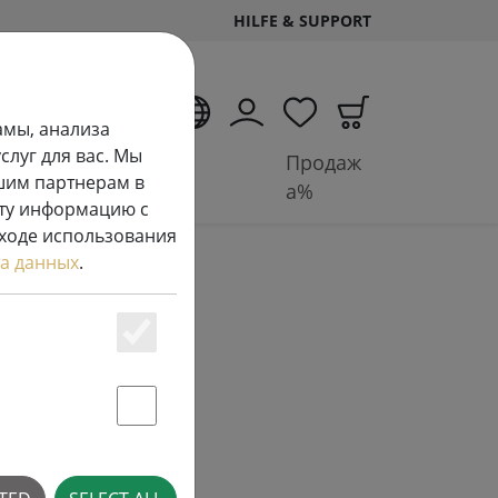
HILFE & SUPPORT
RU
амы, анализа
луг для вас. Мы
ных
Аксессуары и
Продаж
шим партнерам в
аккумуляторы
а%
эту информацию с
 ходе использования
а данных
.
Essenziell
Statstik & Marketing