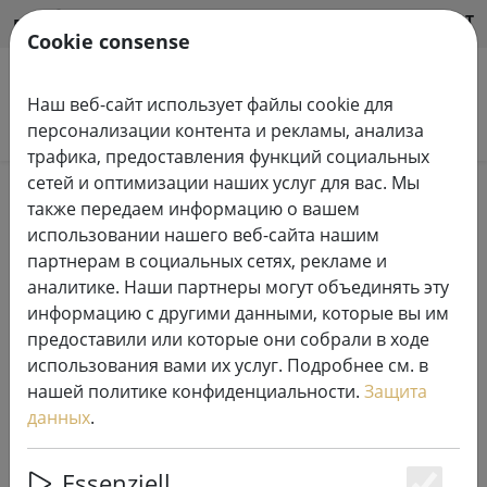
HILFE & SUPPORT
RU
Cookie consense
Наш веб-сайт использует файлы cookie для
Поиск продуктов
персонализации контента и рекламы, анализа
трафика, предоставления функций социальных
сетей и оптимизации наших услуг для вас. Мы
Home
Системы сказочных огней
также передаем информацию о вашем
светодиодные цепи освещения системы Tech-Line
использовании нашего веб-сайта нашим
230 В
партнерам в социальных сетях, рекламе и
аналитике. Наши партнеры могут объединять эту
информацию с другими данными, которые вы им
предоставили или которые они собрали в ходе
использования вами их услуг. Подробнее см. в
Сириус Tech-Line фея света
нашей политике конфиденциальности.
Защита
распределитель T-образный 230V
данных
.
7 x 5 см черный
Essenziell