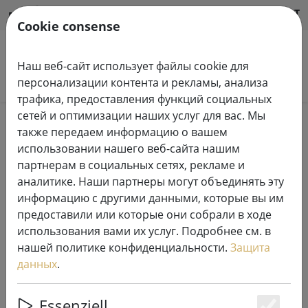
HILFE & SUPPORT
RU
Cookie consense
Наш веб-сайт использует файлы cookie для
Поиск продуктов
персонализации контента и рекламы, анализа
трафика, предоставления функций социальных
сетей и оптимизации наших услуг для вас. Мы
Home
Системы сказочных огней
также передаем информацию о вашем
светодиодные цепи освещения системы Tech-Line
использовании нашего веб-сайта нашим
230 В
партнерам в социальных сетях, рекламе и
аналитике. Наши партнеры могут объединять эту
информацию с другими данными, которые вы им
предоставили или которые они собрали в ходе
использования вами их услуг. Подробнее см. в
Сириус Tech-Line фея света
нашей политике конфиденциальности.
Защита
распределитель 2-рожковый
данных
.
230V черный
Essenziell