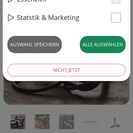
Es
Statstik & Marketing
St
‹
›
AUSWAHL SPEICHERN
ALLE AUSWÄHLEN
NICHT JETZT