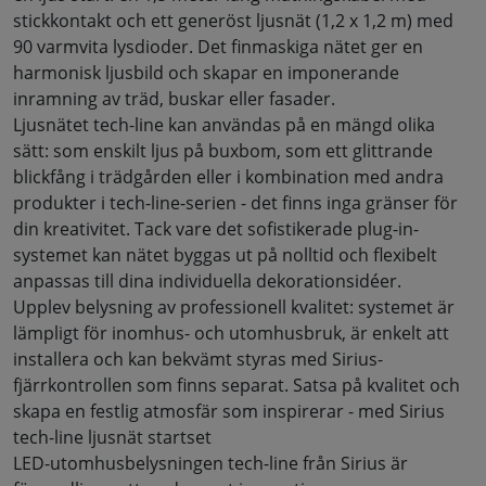
stickkontakt och ett generöst ljusnät (1,2 x 1,2 m) med
90 varmvita lysdioder. Det finmaskiga nätet ger en
harmonisk ljusbild och skapar
en
imponerande
inramning av träd, buskar eller fasader.
Ljusnätet tech-line kan användas på en mängd olika
sätt: som enskilt ljus på buxbom, som ett glittrande
blickfång i trädgården eller i kombination med andra
produkter i tech-line-serien - det finns inga gränser för
din kreativitet. Tack vare det sofistikerade plug-in-
systemet kan nätet byggas ut på nolltid och flexibelt
anpassas till dina individuella dekorationsidéer
.
Upplev belysning av professionell kvalitet: systemet är
lämpligt för inomhus- och utomhusbruk, är enkelt att
installera och kan bekvämt styras med Sirius-
fjärrkontrollen som finns separat. Satsa på kvalitet och
skapa en festlig atmosfär som inspirerar - med Sirius
tech-line ljusnät startset
LED-utomhusbelysningen tech-line från Sirius är