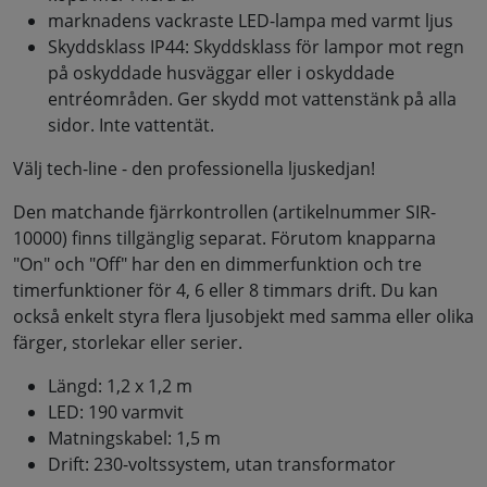
marknadens vackraste LED-lampa med varmt ljus
Skyddsklass IP44: Skyddsklass för lampor mot regn
på oskyddade husväggar eller i oskyddade
entréområden. Ger skydd mot vattenstänk på alla
sidor. Inte vattentät.
Välj tech-line - den professionella ljuskedjan!
Den matchande fjärrkontrollen (artikelnummer SIR-
10000) finns tillgänglig separat. Förutom knapparna
"On" och "Off" har den en dimmerfunktion och tre
timerfunktioner för 4, 6 eller 8 timmars drift. Du kan
också enkelt styra flera ljusobjekt med samma eller olika
färger, storlekar eller serier.
Längd: 1,2 x 1,2 m
LED: 190 varmvit
Matningskabel: 1,5 m
Drift: 230-voltssystem, utan transformator