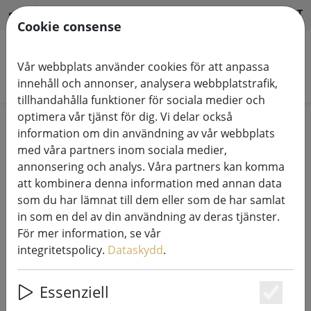
HILFE & SUPPORT
SV
Cookie consense
Vår webbplats använder cookies för att anpassa
Sök produkter
innehåll och annonser, analysera webbplatstrafik,
tillhandahålla funktioner för sociala medier och
optimera vår tjänst för dig. Vi delar också
Home
System för ljussättning
information om din användning av vår webbplats
230V LED Tech-Line systemljuskedjor
med våra partners inom sociala medier,
annonsering och analys. Våra partners kan komma
att kombinera denna information med annan data
som du har lämnat till dem eller som de har samlat
in som en del av din användning av deras tjänster.
Sirius Tech-Line ljusnät startset 90
För mer information, se vår
LED varmvit utomhus 1,2 x 1,2 m
integritetspolicy.
Dataskydd
.
230V svart
Essenziell
Es