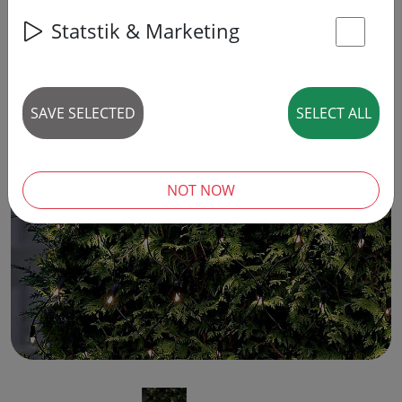
Statstik & Marketing
St
SAVE SELECTED
SELECT ALL
‹
›
NOT NOW