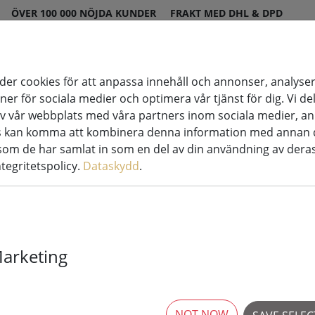
ÖVER 100 000 NÖJDA KUNDER
FRAKT MED DHL & DPD
er cookies för att anpassa innehåll och annonser, analyser
oner för sociala medier och optimera vår tjänst för dig. Vi d
st
Stearinljus
System för
v vår webbplats med våra partners inom sociala medier, a
ation
LED
ljussättning
rs kan komma att kombinera denna information med annan 
 som de har samlat in som en del av din användning av deras
 Tech-Line systemljuskedjor
ntegritetspolicy.
Dataskydd
.
Sirius Tech-Li
Marketing
förlängning 4
utomhus 230V
NOT NOW