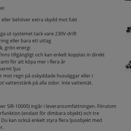
ne:
eller behöver extra skydd mot fukt
a ut systemet tack vare 230V-drift
ing eller bara ett uttag
k, grön energi
t finns tillgängligt och kan enkelt kopplas in direkt
nti för att köpa mer i flera år
armt ljus
or mot regn på oskyddade husväggar eller i
attenstänk på alla sidor. Inte vattentät.
mer SIR-10000) ingår i leveransomfattningen. Förutom
funktion (endast för dimbara objekt) och tre
t. Du kan också enkelt styra flera ljusobjekt med
r.