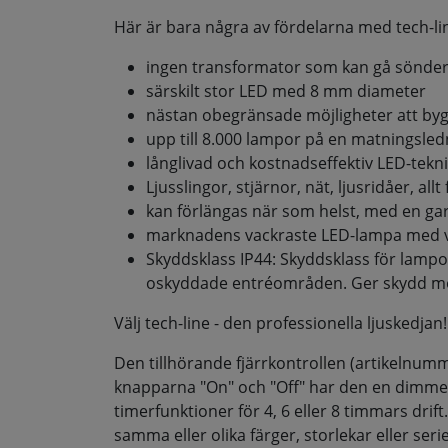
Här är bara några av fördelarna med tech-li
ingen transformator som kan gå sönder 
särskilt stor LED med 8 mm diameter
nästan obegränsade möjligheter att bygg
upp till 8.000 lampor på en matningsledn
långlivad och kostnadseffektiv LED-tekni
Ljusslingor, stjärnor, nät, ljusridåer, all
kan förlängas när som helst, med en gara
marknadens vackraste LED-lampa med v
Skyddsklass IP44: Skyddsklass för lamp
oskyddade entréområden. Ger skydd mot v
Välj tech-line - den professionella ljuskedjan!
Den tillhörande fjärrkontrollen (artikelnum
knapparna "On" och "Off" har den en dimmer
timerfunktioner för 4, 6 eller 8 timmars drif
samma eller olika färger, storlekar eller serie