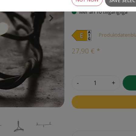
SAVE SELE
Mer än 10 tillgängliga
›
Produktdatenbl
27,90 € *
-
+