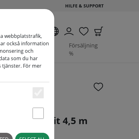
HILFE & SUPPORT
SV
a webbplatstrafik,
elar också information
Tillbehör &
Försäljning
nnonsering och
batterier
%
data som du har
 tjänster. För mer
Essenziell
ne ljusslinga
5 LED varmvit 4,5 m
Statstik & Marketing
 svart