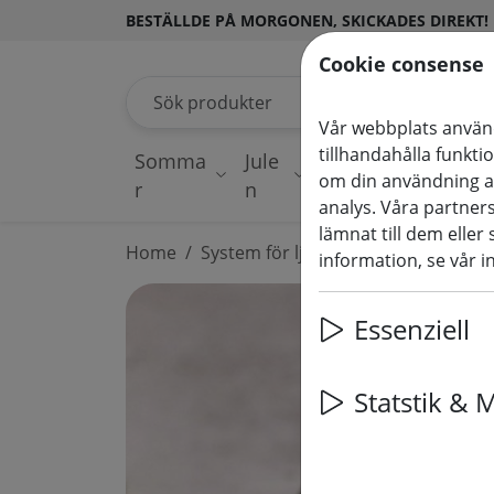
BESTÄLLDE PÅ MORGONEN, SKICKADES DIREKT!
Cookie consense
Sök produkter
Vår webbplats använd
tillhandahålla funkti
Somma
Jule
Ljusslingo
Upply
om din användning a
r
n
r
dekor
analys. Våra partne
lämnat till dem eller
Home
System för ljussättning
230V LED
information, se vår i
Essenziell
Statstik & 