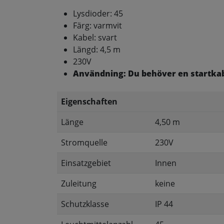
Lysdioder: 45
Färg: varmvit
Kabel: svart
Längd: 4,5 m
230V
Användning: Du behöver en startkabel
Eigenschaften
Länge
4,50 m
Stromquelle
230V
Einsatzgebiet
Innen
Zuleitung
keine
Schutzklasse
IP 44