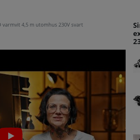
Si
LED varmvit 4,5 m utomhus 230V svart
e
2