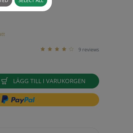
CTED
SELECT ALL
att
9 reviews
LÄGG TILL I VARUKORGEN