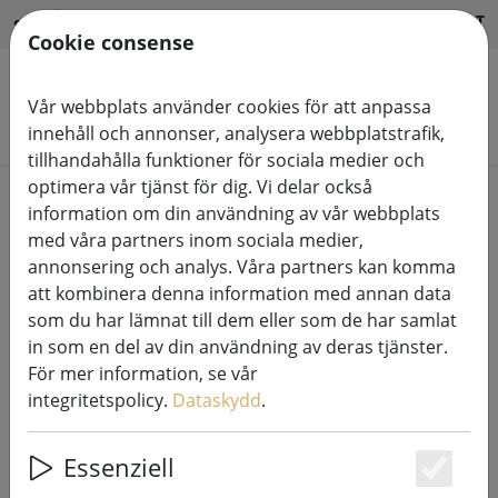
HILFE & SUPPORT
SV
Cookie consense
Vår webbplats använder cookies för att anpassa
Sök produkter
innehåll och annonser, analysera webbplatstrafik,
tillhandahålla funktioner för sociala medier och
optimera vår tjänst för dig. Vi delar också
Home
System för ljussättning
information om din användning av vår webbplats
230V LED Tech-Line systemljuskedjor
med våra partners inom sociala medier,
annonsering och analys. Våra partners kan komma
att kombinera denna information med annan data
som du har lämnat till dem eller som de har samlat
in som en del av din användning av deras tjänster.
Sirius Tech-Line ljusslinga fördelare
För mer information, se vår
T-stycke 230V 7 x 5 cm svart
integritetspolicy.
Dataskydd
.
Essenziell
Es