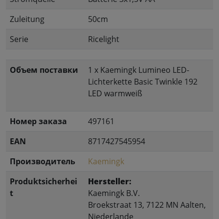
Zuleitung
50cm
Serie
Ricelight
Объем поставки
1 x Kaemingk Lumineo LED-
Lichterkette Basic Twinkle 192
LED warmweiß
Номер заказа
497161
EAN
8717427545954
Производитель
Kaemingk
Produktsicherhei
Hersteller:
t
Kaemingk B.V.
Broekstraat 13, 7122 MN Aalten,
Niederlande