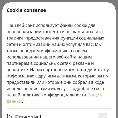
HILFE & SUPPORT
RU
Cookie consense
Наш веб-сайт использует файлы cookie для
Поиск продуктов
персонализации контента и рекламы, анализа
трафика, предоставления функций социальных
сетей и оптимизации наших услуг для вас. Мы
Home
Сказочные огни
также передаем информацию о вашем
использовании нашего веб-сайта нашим
партнерам в социальных сетях, рекламе и
аналитике. Наши партнеры могут объединять эту
информацию с другими данными, которые вы им
Lumineo Durawise LED fairy lights
предоставили или которые они собрали в ходе
Basic Twinkle 192 LED warm white
использования вами их услуг. Подробнее см. в
outdoor 14.3 m battery operated
нашей политике конфиденциальности.
Защита
black
данных
.
Essenziell