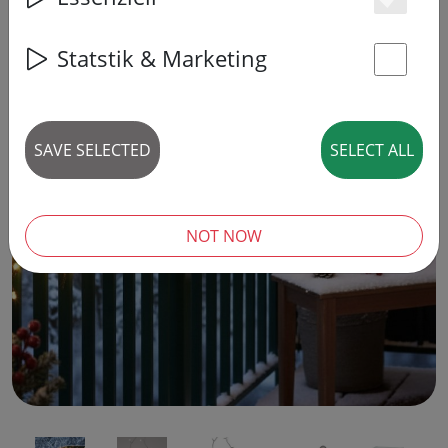
Es
Statstik & Marketing
St
SAVE SELECTED
SELECT ALL
‹
›
NOT NOW