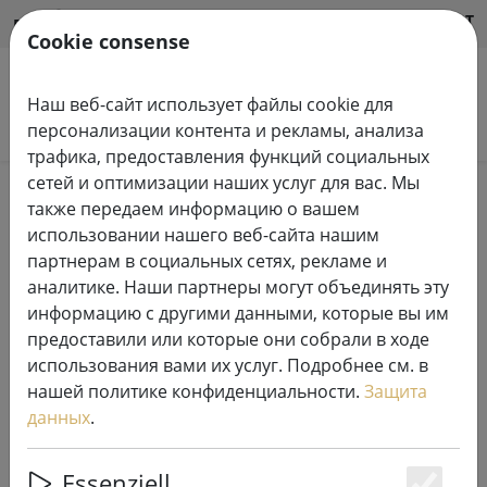
HILFE & SUPPORT
RU
Cookie consense
Наш веб-сайт использует файлы cookie для
Поиск продуктов
персонализации контента и рекламы, анализа
трафика, предоставления функций социальных
сетей и оптимизации наших услуг для вас. Мы
Home
Свечи светодиодные
также передаем информацию о вашем
использовании нашего веб-сайта нашим
партнерам в социальных сетях, рекламе и
аналитике. Наши партнеры могут объединять эту
информацию с другими данными, которые вы им
Deluxe Homeart LED свеча из
предоставили или которые они собрали в ходе
натурального воска с
использования вами их услуг. Подробнее см. в
дистанционным управлением
нашей политике конфиденциальности.
Защита
5x15 см белая
данных
.
Essenziell