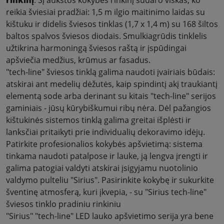
rinkinį
. Šį aukštos kokybės rinkinį sudaro viskas, ko
reikia šviesiai pradžiai: 1,5 m ilgio maitinimo laidas su
kištuku ir didelis šviesos tinklas (1,7 x 1,4 m) su 168 šiltos
baltos spalvos šviesos diodais. Smulkiagrūdis tinklelis
užtikrina harmoningą šviesos raštą ir įspūdingai
apšviečia medžius, krūmus ar fasadus
.
"tech-line" šviesos tinklą galima naudoti įvairiais būdais:
atskirai ant medelių dėžutės, kaip spindintį akį traukiantį
elementą sode arba derinant su kitais "tech-line" serijos
gaminiais - jūsų kūrybiškumui ribų nėra. Dėl pažangios
kištukinės sistemos tinklą galima greitai išplėsti ir
lanksčiai pritaikyti prie individualių dekoravimo idėjų
.
Patirkite profesionalios kokybės apšvietimą: sistema
tinkama naudoti patalpose ir lauke, ją lengva įrengti ir
galima patogiai valdyti atskirai įsigyjamu nuotolinio
valdymo pulteliu "Sirius". Pasirinkite kokybę ir sukurkite
šventinę atmosferą, kuri įkvepia, - su "Sirius tech-line"
šviesos tinklo pradiniu rinkiniu
"Sirius" "tech-line" LED lauko apšvietimo serija yra bene