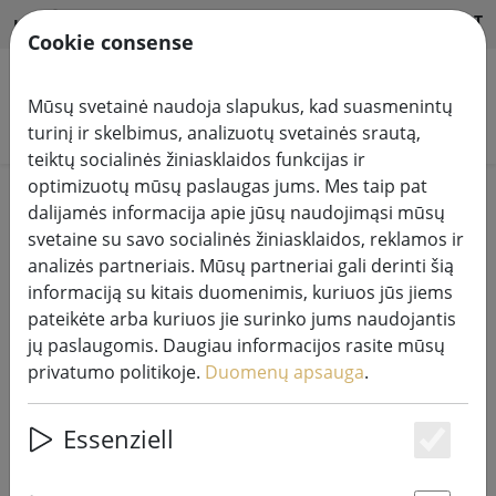
HILFE & SUPPORT
LT
Cookie consense
Mūsų svetainė naudoja slapukus, kad suasmenintų
Ieškoti produktų
turinį ir skelbimus, analizuotų svetainės srautą,
teiktų socialinės žiniasklaidos funkcijas ir
optimizuotų mūsų paslaugas jums. Mes taip pat
Home
Pasakų šviesos sistemos
dalijamės informacija apie jūsų naudojimąsi mūsų
230V LED "Tech-Line" sistemos šviesos grandinės
svetaine su savo socialinės žiniasklaidos, reklamos ir
analizės partneriais. Mūsų partneriai gali derinti šią
informaciją su kitais duomenimis, kuriuos jūs jiems
pateikėte arba kuriuos jie surinko jums naudojantis
jų paslaugomis. Daugiau informacijos rasite mūsų
"Sirius Tech-Line" šviesos tinklo
privatumo politikoje.
Duomenų apsauga
.
pradinis rinkinys 168 LED šiltai
baltos spalvos lauko 1,7 x 1,4 m
Essenziell
230V juodas
Es