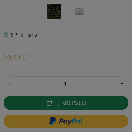
6 Prieinama
99,90 € *
-
+
Į KREPŠELĮ