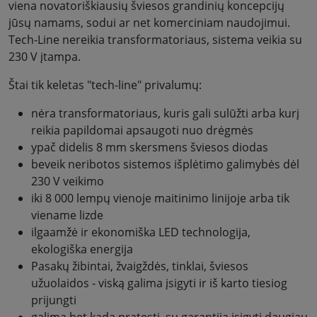
viena novatoriškiausių šviesos grandinių koncepcijų
jūsų namams, sodui ar net komerciniam naudojimui.
Tech-Line nereikia transformatoriaus, sistema veikia su
230 V įtampa.
Štai tik keletas "tech-line" privalumų:
nėra transformatoriaus, kuris gali sulūžti arba kurį
reikia papildomai apsaugoti nuo drėgmės
ypač didelis 8 mm skersmens šviesos diodas
beveik neribotos sistemos išplėtimo galimybės dėl
230 V veikimo
iki 8 000 lempų vienoje maitinimo linijoje arba tik
viename lizde
ilgaamžė ir ekonomiška LED technologija,
ekologiška energija
Pasakų žibintai, žvaigždės, tinklai, šviesos
užuolaidos - viską galima įsigyti ir iš karto tiesiog
prijungti