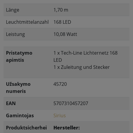
Länge
1,70 m
Leuchtmittelanzahl
168 LED
Leistung
10,08 Watt
Pristatymo
1 x Tech-Line Lichternetz 168
apimtis
LED
1 x Zuleitung und Stecker
Užsakymo
45720
numeris
EAN
5707310457207
Gamintojas
Sirius
Produktsicherhei
Hersteller: