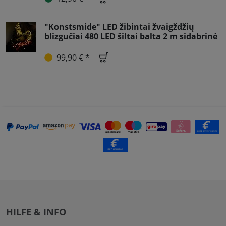
"Konstsmide" LED žibintai žvaigždžių
blizgučiai 480 LED šiltai balta 2 m sidabrinė
99,90 € *
HILFE & INFO