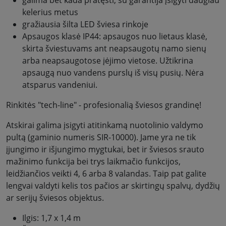
galima bet kada pratęsti, su garantija įsigyti daugiau
kelerius metus
gražiausia šilta LED šviesa rinkoje
Apsaugos klasė IP44: apsaugos nuo lietaus klasė,
skirta šviestuvams ant neapsaugotų namo sienų
arba neapsaugotose įėjimo vietose. Užtikrina
apsaugą nuo vandens purslų iš visų pusių. Nėra
atsparus vandeniui.
Rinkitės "tech-line" - profesionalią šviesos grandinę!
Atskirai galima įsigyti atitinkamą nuotolinio valdymo
pultą (gaminio numeris SIR-10000). Jame yra ne tik
įjungimo ir išjungimo mygtukai, bet ir šviesos srauto
mažinimo funkcija bei trys laikmačio funkcijos,
leidžiančios veikti 4, 6 arba 8 valandas. Taip pat galite
lengvai valdyti kelis tos pačios ar skirtingų spalvų, dydžių
ar serijų šviesos objektus.
Ilgis: 1,7 x 1,4 m