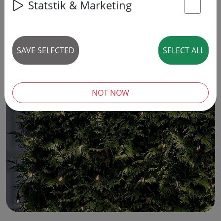
Statstik & Marketing
St
SAVE SELECTED
SELECT ALL
NOT NOW
‹
›