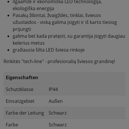
ilgaamžė ir ekonomiška LED technologija,
ekologiška energija
Pasakų žibintai, žvaigždės, tinklai, šviesos
užuolaidos - viską galima įsigyti ir iš karto tiesiog
prijungti
galima bet kada pratęsti, su garantija įsigyti daugiau
kelerius metus
gražiausia šilta LED šviesa rinkoje
Rinkitės "tech-line" - profesionalią šviesos grandinę!
Eigenschaften
Schutzklasse
IP44
Einsatzgebiet
Außen
Farbe der Leitung
Schwarz
Farbe
Schwarz