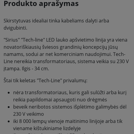
Produkto aprašymas
Skirstytuvas idealiai tinka kabeliams dalyti arba
dvigubinti.
"Sirius" "Tech-line" LED lauko apšvietimo linija yra viena
novatoriškiausių šviesos grandinių koncepcijų jūsų
namams, sodui ar net komerciniam naudojimui. Tech-
Line nereikia transformatoriaus, sistema veikia su 230 V
įtampa. Ilgis - 34 cm.
Štai tik keletas "Tech-Line" privalumų:
nėra transformatoriaus, kuris gali sulūžti arba kurį
reikia papildomai apsaugoti nuo drėgmės
beveik neribotos sistemos išplėtimo galimybės dėl
230 V veikimo
iki 8 000 lempų vienoje maitinimo linijoje arba tik
viename kištukiniame lizdelyje