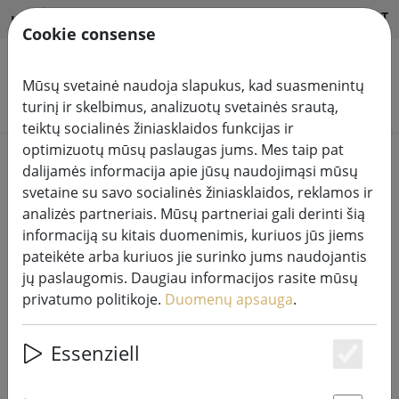
HILFE & SUPPORT
LT
Cookie consense
Mūsų svetainė naudoja slapukus, kad suasmenintų
Ieškoti produktų
turinį ir skelbimus, analizuotų svetainės srautą,
teiktų socialinės žiniasklaidos funkcijas ir
optimizuotų mūsų paslaugas jums. Mes taip pat
Home
Pasakų šviesos sistemos
dalijamės informacija apie jūsų naudojimąsi mūsų
230V LED "Tech-Line" sistemos šviesos grandinės
svetaine su savo socialinės žiniasklaidos, reklamos ir
analizės partneriais. Mūsų partneriai gali derinti šią
informaciją su kitais duomenimis, kuriuos jūs jiems
pateikėte arba kuriuos jie surinko jums naudojantis
jų paslaugomis. Daugiau informacijos rasite mūsų
"Sirius Tech-Line" pasakų žibintai
privatumo politikoje.
Duomenų apsauga
.
skirstytuvas 2 rankų 230V juodas
Essenziell
Es