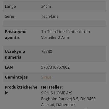
Länge
34cm
Serie
Tech-Line
Pristatymo
1 x Tech-Line Lichterketten
apimtis
Verteiler 2-Arm
Užsakymo
75780
numeris
EAN
5707310757802
Gamintojas
Sirius
Produktsicherhe
Hersteller:
it
SIRIUS HOME A/S
Engholm Parkvej 3-5, DK-3450
Allerød, Dänemark