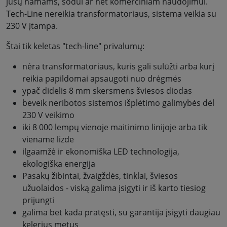
jūsų namams, sodui ar net komerciniam naudojimui.
Tech-Line nereikia transformatoriaus, sistema veikia su
230 V įtampa.
Štai tik keletas "tech-line" privalumų:
nėra transformatoriaus, kuris gali sulūžti arba kurį
reikia papildomai apsaugoti nuo drėgmės
ypač didelis 8 mm skersmens šviesos diodas
beveik neribotos sistemos išplėtimo galimybės dėl
230 V veikimo
iki 8 000 lempų vienoje maitinimo linijoje arba tik
viename lizde
ilgaamžė ir ekonomiška LED technologija,
ekologiška energija
Pasakų žibintai, žvaigždės, tinklai, šviesos
užuolaidos - viską galima įsigyti ir iš karto tiesiog
prijungti
galima bet kada pratęsti, su garantija įsigyti daugiau
kelerius metus