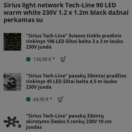
Sirius light network Tech-Line 90 LED
warm white 230V 1.2 x 1.2m black dažnai
perkamas su
"Sirius Tech-Line" šviesos tinklo pradinis
rinkinys 196 LED šiltai balta 3 x 3 m lauko
230V juoda
134,90 € *
"Sirius Tech-Line" pasakų žibintai pradžios
rinkinys 45 LED šiltai balta 4,5 m lauko
230V juoda
44,90 € *
"Sirius Tech-Line" pasakų žibintų
skirstymo žiedas 5 rankų 230V 10 cm
juodas