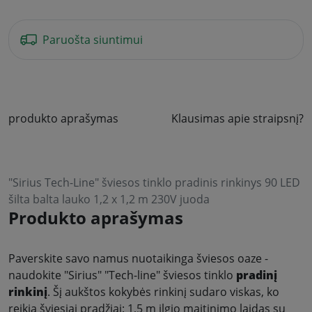
Paruošta siuntimui
produkto aprašymas
Klausimas apie straipsnį?
"Sirius Tech-Line" šviesos tinklo pradinis rinkinys 90 LED
šilta balta lauko 1,2 x 1,2 m 230V juoda
Produkto aprašymas
Paverskite savo namus nuotaikinga šviesos oaze -
naudokite "Sirius" "Tech-line" šviesos tinklo
pradinį
rinkinį
. Šį aukštos kokybės rinkinį sudaro viskas, ko
reikia šviesiai pradžiai: 1,5 m ilgio maitinimo laidas su