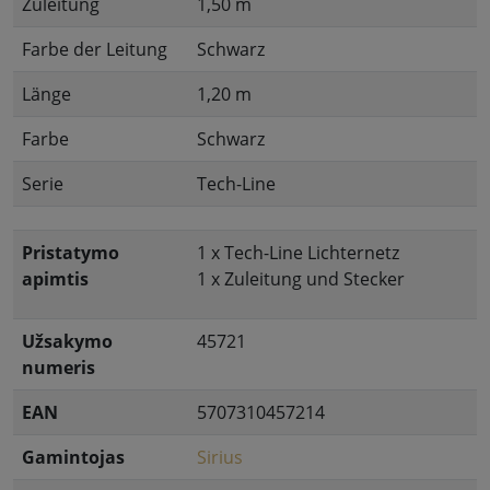
Zuleitung
1,50 m
Farbe der Leitung
Schwarz
Länge
1,20 m
Farbe
Schwarz
Serie
Tech-Line
Pristatymo
1 x Tech-Line Lichternetz
apimtis
1 x Zuleitung und Stecker
Užsakymo
45721
numeris
EAN
5707310457214
Gamintojas
Sirius