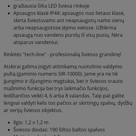
gražiausia šilta LED šviesa rinkoje
Apsaugos klasė IP44: apsaugos nuo lietaus klasė,
skirta šviestuvams ant neapsaugotų namo sienų
arba neapsaugotose įėjimo vietose. Užtikrina
apsaugą nuo vandens purslų iš visų pusių. Nėra
atsparus vandeniui.
Rinkitės "tech-line" - profesionalią šviesos grandinę!
Atskirai galima įsigyti atitinkamą nuotolinio valdymo
pultą (gaminio numeris SIR-10000). Jame yra ne tik
įjungimo ir išjungimo mygtukai, bet ir šviesos srauto
mažinimo funkcija bei trys laikmačio funkcijos,
leidžiančios veikti 4, 6 arba 8 valandas. Taip pat galite
lengvai valdyti kelis tos pačios ar skirtingų spalvų, dydžių
ar serijų šviesos objektus.
Ilgis: 1,2 x 1,2 m
Šviesos diodas: 190 šiltos baltos spalvos