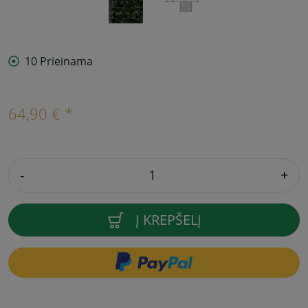
10 Prieinama
64,90 € *
-
+
Į KREPŠELĮ