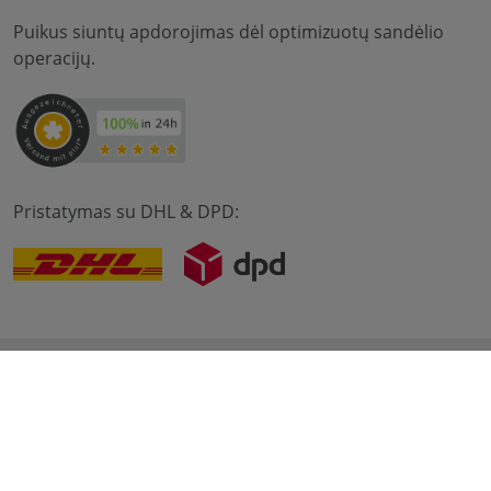
Puikus siuntų apdorojimas dėl optimizuotų sandėlio
operacijų.
Pristatymas su DHL & DPD:
© 2012-2026 meilon GmbH
įspaudas
Sąlygos ir nuostatos
Duomenų apsauga
* Alle Preise sind inkl. Mehrwertsteuer zzgl. Versandkosten
und ggf. Nachnahmegebühren, wenn nicht anders