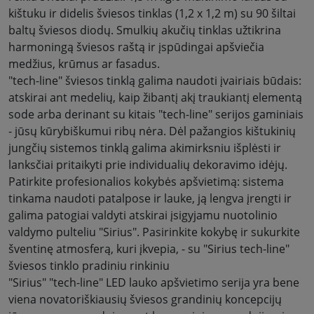
kištuku ir didelis šviesos tinklas (1,2 x 1,2 m) su 90 šiltai
baltų šviesos diodų. Smulkių akučių tinklas užtikrina
harmoningą šviesos raštą ir įspūdingai apšviečia
medžius, krūmus ar fasadus
.
"tech-line" šviesos tinklą galima naudoti įvairiais būdais:
atskirai ant medelių, kaip žibantį akį traukiantį elementą
sode arba derinant su kitais "tech-line" serijos gaminiais
- jūsų kūrybiškumui ribų nėra. Dėl pažangios kištukinių
jungčių sistemos tinklą galima akimirksniu išplėsti ir
lanksčiai pritaikyti prie individualių dekoravimo idėjų
.
Patirkite profesionalios kokybės apšvietimą: sistema
tinkama naudoti patalpose ir lauke, ją lengva įrengti ir
galima patogiai valdyti atskirai įsigyjamu nuotolinio
valdymo pulteliu "Sirius". Pasirinkite kokybę ir sukurkite
šventinę atmosferą, kuri įkvepia, - su "Sirius tech-line"
šviesos tinklo pradiniu rinkiniu
"Sirius" "tech-line" LED lauko apšvietimo serija yra bene
viena novatoriškiausių šviesos grandinių koncepcijų