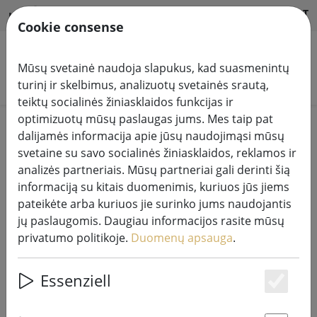
HILFE & SUPPORT
LT
Cookie consense
Mūsų svetainė naudoja slapukus, kad suasmenintų
Ieškoti produktų
turinį ir skelbimus, analizuotų svetainės srautą,
teiktų socialinės žiniasklaidos funkcijas ir
optimizuotų mūsų paslaugas jums. Mes taip pat
Home
Pasakų šviesos sistemos
dalijamės informacija apie jūsų naudojimąsi mūsų
230V LED "Tech-Line" sistemos šviesos grandinės
svetaine su savo socialinės žiniasklaidos, reklamos ir
analizės partneriais. Mūsų partneriai gali derinti šią
informaciją su kitais duomenimis, kuriuos jūs jiems
pateikėte arba kuriuos jie surinko jums naudojantis
jų paslaugomis. Daugiau informacijos rasite mūsų
"Sirius Tech-Line" šviesos tinklo
privatumo politikoje.
Duomenų apsauga
.
pradinis rinkinys 90 LED šilta balta
lauko 1,2 x 1,2 m 230V juoda
Essenziell
Es