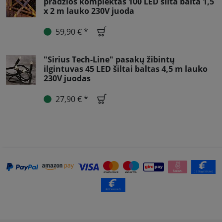
pradžios komplektas 100 LED šilta balta 1,5
x 2 m lauko 230V juoda
59,90 € *
"Sirius Tech-Line" pasakų žibintų
ilgintuvas 45 LED šiltai baltas 4,5 m lauko
230V juodas
27,90 € *