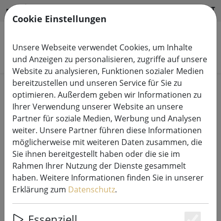
HILFE & SUPPORT
DE
Cookie Einstellungen
Unsere Webseite verwendet Cookies, um Inhalte
Produkte suchen
und Anzeigen zu personalisieren, zugriffe auf unsere
Website zu analysieren, Funktionen sozialer Medien
bereitzustellen und unseren Service für Sie zu
Start
Leuchtdeko
Leuchtdekoration Außen
optimieren. Außerdem geben wir Informationen zu
Ihrer Verwendung unserer Website an unsere
Partner für soziale Medien, Werbung und Analysen
weiter. Unsere Partner führen diese Informationen
möglicherweise mit weiteren Daten zusammen, die
Star Trading LED-Tischleuchte
Sie ihnen bereitgestellt haben oder die sie im
Kreta 26 cm Weiss
Rahmen Ihrer Nutzung der Dienste gesammelt
haben. Weitere Informationen finden Sie in unserer
Erklärung zum
Datenschutz
.
Essenziell