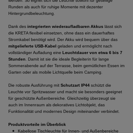
werden. So eignet sich die Leuchte sowohl für gesellige 
Runden als auch für ruhige Momente mit dezenter 
Hintergrundbeleuchtung.
Dank des 
integrierten wiederaufladbaren Akkus
 lässt sich 
die KRETA flexibel einsetzen, ohne dass ein dauerhaftes 
Stromkabel benötigt wird. Der Akku wird bequem über das 
mitgelieferte USB-Kabel
 geladen und ermöglicht nach 
vollständiger Aufladung eine 
Leuchtdauer von etwa 6 bis 7 
Stunden
. Damit ist sie die ideale Begleiterin für lange 
Sommerabende auf der Terrasse, beim gemütlichen Essen im 
Garten oder als mobile Lichtquelle beim Camping.
Die robuste Ausführung mit 
Schutzart IP44
 schützt die 
Leuchte vor Spritzwasser und macht sie besonders geeignet 
für geschützte Außenbereiche. Gleichzeitig überzeugt sie 
auch im Innenraum als dekoratives Lichtobjekt, das 
Funktionalität und modernes Design miteinander verbindet.
Produktvorteile im Überblick
Kabellose Tischleuchte für Innen- und Außenbereiche