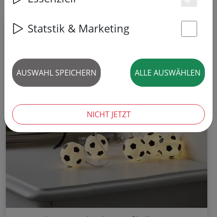
Es
REDUZIERT!
Statstik & Marketing
St
AUSWAHL SPEICHERN
ALLE AUSWÄHLEN
NICHT JETZT