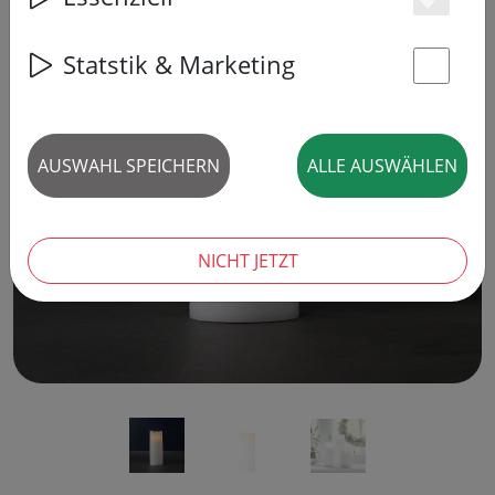
Es
Statstik & Marketing
St
‹
›
AUSWAHL SPEICHERN
ALLE AUSWÄHLEN
NICHT JETZT