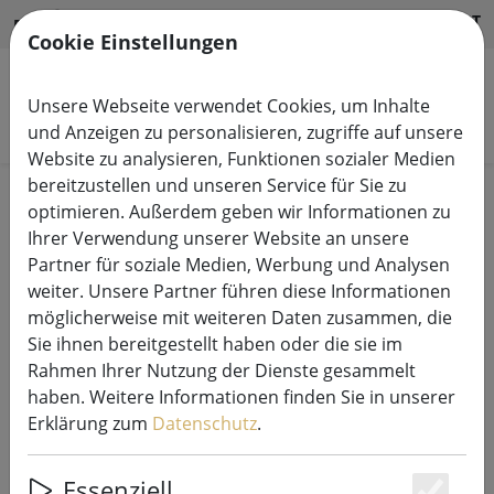
HILFE & SUPPORT
DE
Cookie Einstellungen
Unsere Webseite verwendet Cookies, um Inhalte
Produkte suchen
und Anzeigen zu personalisieren, zugriffe auf unsere
Website zu analysieren, Funktionen sozialer Medien
bereitzustellen und unseren Service für Sie zu
Start
Kerzen LED
optimieren. Außerdem geben wir Informationen zu
Ihrer Verwendung unserer Website an unsere
Partner für soziale Medien, Werbung und Analysen
weiter. Unsere Partner führen diese Informationen
möglicherweise mit weiteren Daten zusammen, die
Sirius LED Kerze Sara Exclusive 7,5
Sie ihnen bereitgestellt haben oder die sie im
x 20 cm weiß
Rahmen Ihrer Nutzung der Dienste gesammelt
haben. Weitere Informationen finden Sie in unserer
Erklärung zum
Datenschutz
.
31% SPAREN
Essenziell