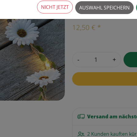
4 Stück verfügbar
NICHT JETZT
AUSWAHL SPEICHERN
›
12,50 € *
-
+
Versand am nächst
2 Kunden kauften kür