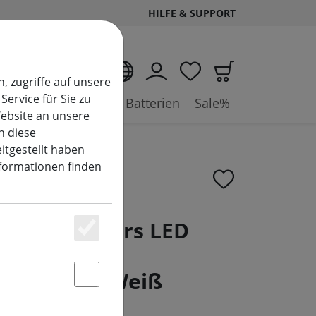
HILFE & SUPPORT
DE
, zugriffe auf unsere
Service für Sie zu
ysteme
Zubehör & Batterien
Sale%
ebsite an unsere
n diese
itgestellt haben
nformationen finden
Summerflowers LED
Essenziell
dekorative
rkette 2 m Weiß
Statstik & Marketing