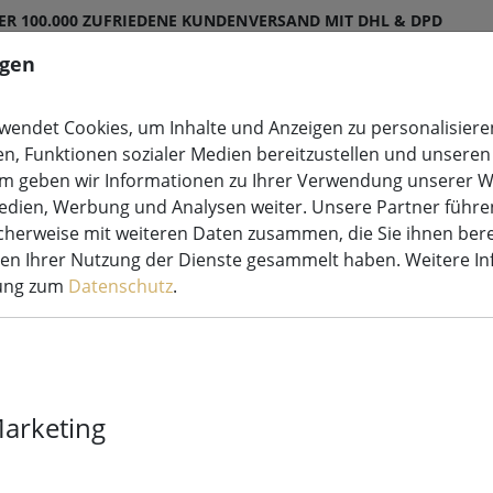
ER 100.000 ZUFRIEDENE KUNDEN
VERSAND MIT DHL & DPD
ngen
endet Cookies, um Inhalte und Anzeigen zu personalisieren
en, Funktionen sozialer Medien bereitzustellen und unseren 
etten
Leuchtdeko
Kerzen LED
Lichterketten S
m geben wir Informationen zu Ihrer Verwendung unserer W
Medien, Werbung und Analysen weiter. Unsere Partner führe
herweise mit weiteren Daten zusammen, die Sie ihnen bere
men Ihrer Nutzung der Dienste gesammelt haben. Weitere I
rung zum
Datenschutz
.
Sirius Flora 
Lichterkette 
Marketing
Blumenlichte