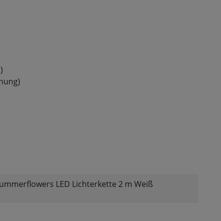
)
enung)
 Summerflowers LED Lichterkette 2 m Weiß