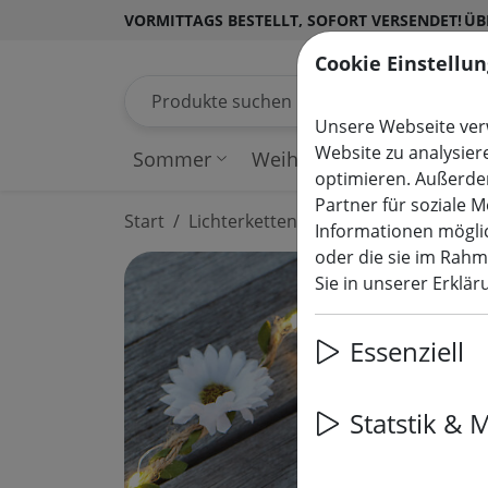
VORMITTAGS BESTELLT, SOFORT VERSENDET!
ÜB
Cookie Einstellu
Produkte suchen
Unsere Webseite verw
Website zu analysier
Sommer
Weihnachten
Lichterk
optimieren. Außerde
Partner für soziale 
Start
Lichterketten
Informationen möglic
oder die sie im Rah
Sie in unserer Erklä
Essenziell
Statstik & 