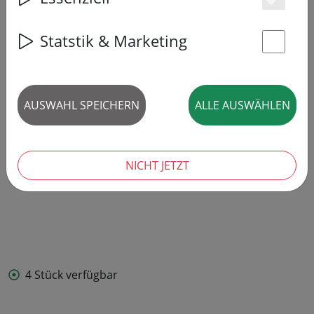
Es
Statstik & Marketing
St
AUSWAHL SPEICHERN
ALLE AUSWÄHLEN
NICHT JETZT
4 Stück verfügbar