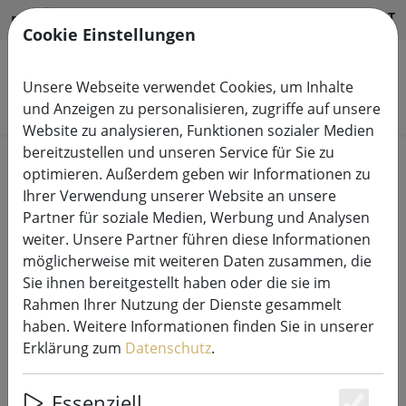
HILFE & SUPPORT
DE
Cookie Einstellungen
Unsere Webseite verwendet Cookies, um Inhalte
Produkte suchen
und Anzeigen zu personalisieren, zugriffe auf unsere
Website zu analysieren, Funktionen sozialer Medien
bereitzustellen und unseren Service für Sie zu
Start
Sale%
optimieren. Außerdem geben wir Informationen zu
Ihrer Verwendung unserer Website an unsere
Partner für soziale Medien, Werbung und Analysen
weiter. Unsere Partner führen diese Informationen
möglicherweise mit weiteren Daten zusammen, die
Broste Copenhagen Teelichthalter
Sie ihnen bereitgestellt haben oder die sie im
Hurricane Leaf Glas 20cm
Rahmen Ihrer Nutzung der Dienste gesammelt
haben. Weitere Informationen finden Sie in unserer
Erklärung zum
Datenschutz
.
46% SPAREN
Essenziell