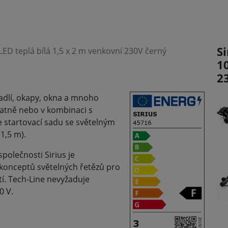
Si
 LED teplá bílá 1,5 x 2 m venkovní 230V černý
1
2
adlí, okapy, okna a mnoho
tatně nebo v kombinaci s
e startovací sadu se světelným
1,5 m).
polečnosti Sirius je
konceptů světelných řetězů pro
í. Tech-Line nevyžaduje
0 V.