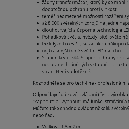
žádný transformátor, který by se mohl 
dodatečnou ochranu proti vlhkosti
téměř neomezené možnosti rozšíření sy
až 8 000 světelných zdrojů na jedné napá
dlouhotrvající a úsporná technologie L
Pohádková světla, hvězdy, sítě, světelné 
lze kdykoli rozšířit, se zárukou nákupu da
nejkrásnější teplé světlo LED na trhu
Stupeň krytí IP44: Stupeň ochrany pro 
nebo v nechráněných vstupních prostorác
stran. Není vodotěsné.
Rozhodněte se pro tech-line - profesionální s
Odpovídající dálkové ovládání (číslo výrobku
"Zapnout" a "Vypnout" má funkci stmívání a 
Můžete také snadno ovládat několik světelný
nebo řad.
Velikost: 1,5 x 2 m