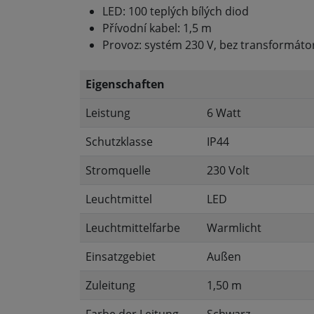
LED: 100 teplých bílých diod
Přívodní kabel: 1,5 m
Provoz: systém 230 V, bez transformáto
Eigenschaften
Leistung
6 Watt
Schutzklasse
IP44
Stromquelle
230 Volt
Leuchtmittel
LED
Leuchtmittelfarbe
Warmlicht
Einsatzgebiet
Außen
Zuleitung
1,50 m
Farbe der Leitung
Schwarz