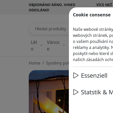
OBJEDNÁNO RÁNO, IHNED
VÍCE NEŽ
ODESLÁNO!
ZÁKAZNÍ
Cookie consense
Hledat produkty
Naše webové stránky 
webových stránek, po
o vašem používání na
Lét
Vánoc
Pohádková
Os
reklamy a analytiky. 
o
e
světla
v
poskytli nebo které s
našich zásadách och
Home
Systémy pohádkových světel
230
Essenziell
Statstik & 