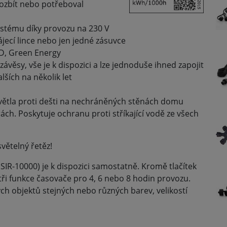
rozbít nebo potřeboval
stému díky provozu na 230 V
jecí lince nebo jen jedné zásuvce
ED, Green Energy
závěsy, vše je k dispozici a lze jednoduše ihned zapojit
lších na několik let
světla proti dešti na nechráněných stěnách domu
h. Poskytuje ochranu proti stříkající vodě ze všech
větelný řetěz!
 SIR-10000) je k dispozici samostatně. Kromě tlačítek
tři funkce časovače pro 4, 6 nebo 8 hodin provozu.
ch objektů stejných nebo různých barev, velikostí