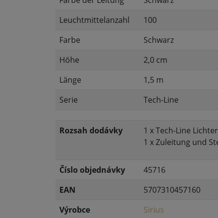
Leuchtmittelanzahl
100
Farbe
Schwarz
Höhe
2,0 cm
Länge
1,5 m
Serie
Tech-Line
Rozsah dodávky
1 x Tech-Line Licht
1 x Zuleitung und St
Číslo objednávky
45716
EAN
5707310457160
Výrobce
Sirius