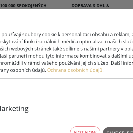
 100 000 SPOKOJENÝCH
DOPRAVA S DHL &
KŮ
DPD
používají soubory cookie k personalizaci obsahu a reklam, 
skytování funkcí sociálních médií a optimalizaci našich služ
šich webových stránek také sdílíme s našimi partnery v oblas
větlená
Svíčky
Systémy pohádkových
Naši partneři mohou tyto informace kombinovat s dalšími údaj
ýzdoba
LED
světel
hromáždili v rámci vašeho používání jejich služeb. Další inf
rany osobních údajů.
Ochrana osobních údajů
.
V světelné řetězy LED systému Tech-Line
Marketing
Sirius Tech-Li
set 100 LED te
venkovní 230
NOT NOW