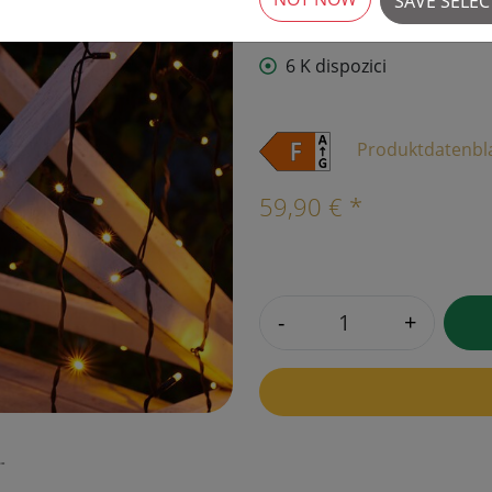
SAVE SELE
6 K dispozici
›
Produktdatenbl
59,90 € *
-
+