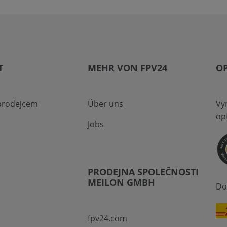
T
MEHR VON FPV24
O
 prodejcem
Über uns
Vyn
op
Jobs
PRODEJNA SPOLEČNOSTI
MEILON GMBH
Do
fpv24.com