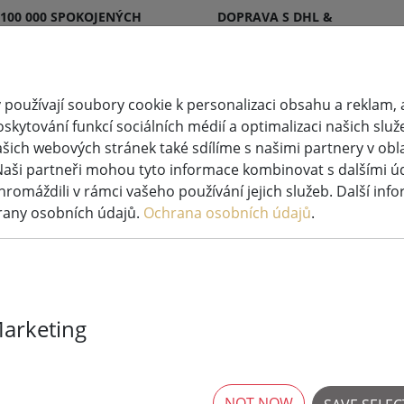
 100 000 SPOKOJENÝCH
DOPRAVA S DHL &
KŮ
DPD
používají soubory cookie k personalizaci obsahu a reklam, 
skytování funkcí sociálních médií a optimalizaci našich služ
šich webových stránek také sdílíme s našimi partnery v oblas
větlená
Svíčky
Systémy pohádkových
Naši partneři mohou tyto informace kombinovat s dalšími údaj
ýzdoba
LED
světel
hromáždili v rámci vašeho používání jejich služeb. Další inf
rany osobních údajů.
Ochrana osobních údajů
.
V světelné řetězy LED systému Tech-Line
Marketing
Prodloužení p
Sirius Tech-L
NOT NOW