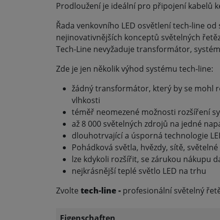
Prodloužení je ideální pro připojení kabelů 
Řada venkovního LED osvětlení tech-line od 
nejinovativnějších konceptů světelných řetě
Tech-Line nevyžaduje transformátor, systém
Zde je jen několik výhod systému tech-line:
žádný transformátor, který by se mohl 
vlhkosti
téměř neomezené možnosti rozšíření sy
až 8 000 světelných zdrojů na jedné napá
dlouhotrvající a úsporná technologie L
Pohádková světla, hvězdy, sítě, světelné 
lze kdykoli rozšířit, se zárukou nákupu da
nejkrásnější teplé světlo LED na trhu
Zvolte
tech-line -
profesionální světelný řetě
Eigenschaften