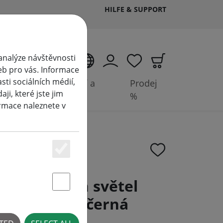
HILFE & SUPPORT
analýze návštěvnosti
CS
eb pro vás. Informace
ti sociálních médií,
Příslušenství a
Prodej
i, které jste jim
baterie
%
ormace naleznete v
Essenziell
ohádkových světel
Statstik & Marketing
ine 230V 5 m černá