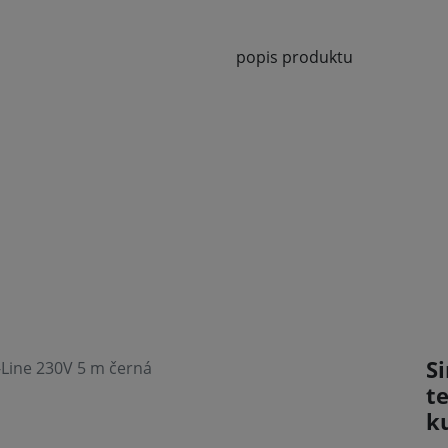
popis produktu
Si
-Line 230V 5 m černá
t
k