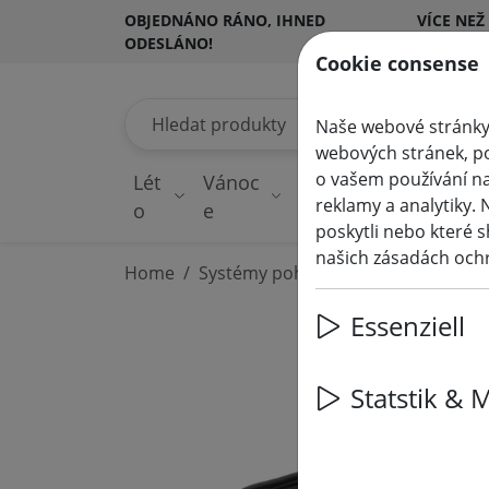
OBJEDNÁNO RÁNO, IHNED
VÍCE NEŽ
ODESLÁNO!
ZÁKAZNÍ
Cookie consense
Hledat produkty
Naše webové stránky 
webových stránek, po
o vašem používání na
Lét
Vánoc
Pohádková
Os
reklamy a analytiky. 
o
e
světla
v
poskytli nebo které s
našich zásadách och
Home
Systémy pohádkových světel
230
Essenziell
Statstik & 