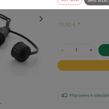
SAVE SELE
Více než 10 k dispozici
›
19,90 € *
-
+
Připraveno k odeslán