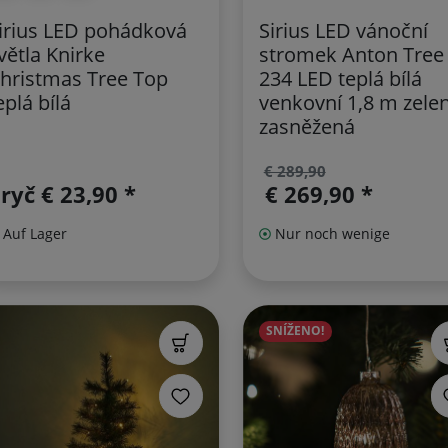
irius LED pohádková
Sirius LED vánoční
větla Knirke
stromek Anton Tree
hristmas Tree Top
234 LED teplá bílá
eplá bílá
venkovní 1,8 m zele
zasněžená
€ 289,90
pryč
€ 23,90 *
€ 269,90 *
Auf Lager
Nur noch wenige
SNÍŽENO!