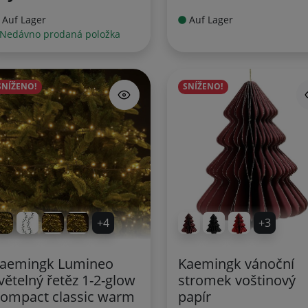
Auf Lager
Auf Lager
 Nedávno prodaná položka
SNÍŽENO!
SNÍŽENO!
+4
+3
aemingk Lumineo
Kaemingk vánoční
větelný řetěz 1-2-glow
stromek voštinový
ompact classic warm
papír