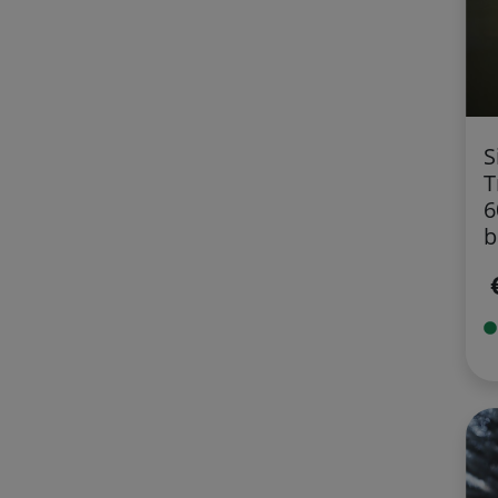
S
T
6
b