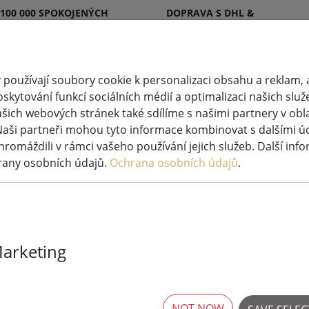
 100 000 SPOKOJENÝCH
DOPRAVA S DHL &
KŮ
DPD
používají soubory cookie k personalizaci obsahu a reklam, 
skytování funkcí sociálních médií a optimalizaci našich služ
šich webových stránek také sdílíme s našimi partnery v oblas
větlená
Svíčky
Systémy pohádkových
Naši partneři mohou tyto informace kombinovat s dalšími údaj
ýzdoba
LED
světel
hromáždili v rámci vašeho používání jejich služeb. Další inf
rany osobních údajů.
Ochrana osobních údajů
.
race
korace
Marketing
rticles
NOT NOW