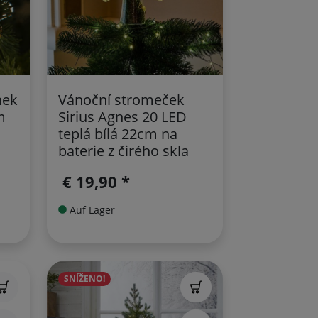
nek
Vánoční stromeček
m
Sirius Agnes 20 LED
teplá bílá 22cm na
baterie z čirého skla
€ 19,90 *
Auf Lager
SNÍŽENO!