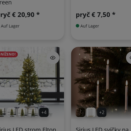
reen
pryč
€ 20,90 *
pryč
€ 7,50 *
Auf Lager
Auf Lager
SNÍŽENO!
+4
+2
irius LED strom Elton
Sirius LED svíčky na