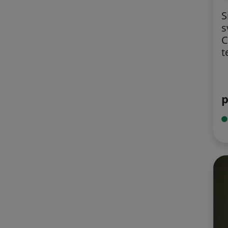
S
s
C
t