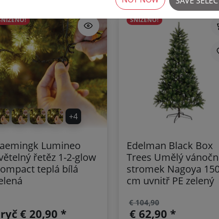
SAVE SELE
SNÍŽENO!
SNÍŽENO!
+4
aemingk Lumineo
Edelman Black Box
větelný řetěz 1-2-glow
Trees Umělý vánočn
ompact teplá bílá
stromek Nagoya 15
elená
cm uvnitř PE zelený
€ 104,90
pryč
€ 20,90 *
€ 62,90 *