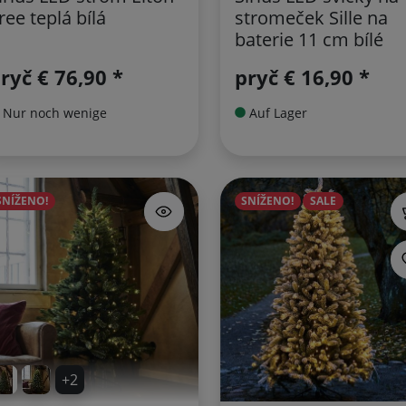
ree teplá bílá
stromeček Sille na
baterie 11 cm bílé
pryč
€ 76,90 *
pryč
€ 16,90 *
Nur noch wenige
Auf Lager
SNÍŽENO!
SNÍŽENO!
SALE
+2