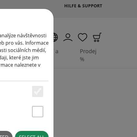
HILFE & SUPPORT
analýze návštěvnosti
CS
eb pro vás. Informace
ti sociálních médií,
Příslušenství a
Prodej
i, které jste jim
baterie
%
ormace naleznete v
Essenziell
Statstik & Marketing