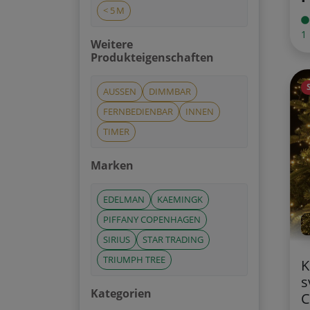
< 5 M
1
Weitere
Produkteigenschaften
AUSSEN
DIMMBAR
FERNBEDIENBAR
INNEN
TIMER
Marken
EDELMAN
KAEMINGK
PIFFANY COPENHAGEN
SIRIUS
STAR TRADING
TRIUMPH TREE
K
s
Kategorien
C