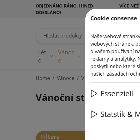
OBJEDNÁNO RÁNO, IHNED
VÍCE NEŽ
ODESLÁNO!
ZÁKAZNÍ
Cookie consense
Hledat produkty
Naše webové stránky 
webových stránek, po
o vašem používání na
Lét
Vánoc
Pohádková
Os
reklamy a analytiky. 
(aktuelle Seite)
o
e
světla
v
poskytli nebo které s
našich zásadách och
Home
Vánoce
Vánoční stromky a deko
Essenziell
Vánoční stromky a de
Statstik & 
54 a
Filters