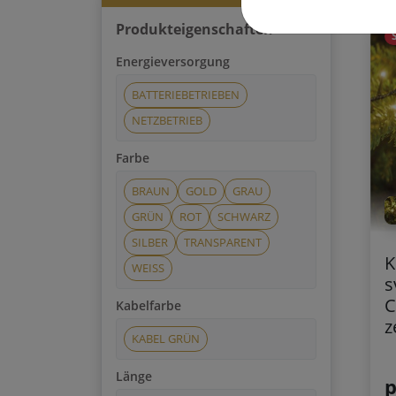
Produkteigenschaften
Energieversorgung
BATTERIEBETRIEBEN
NETZBETRIEB
Farbe
BRAUN
GOLD
GRAU
GRÜN
ROT
SCHWARZ
SILBER
TRANSPARENT
K
WEISS
s
C
Kabelfarbe
z
KABEL GRÜN
Länge