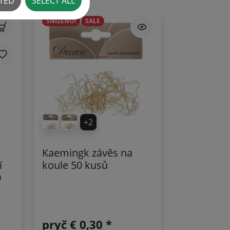
CTED
SELECT ALL
SNÍŽENO!
SALE
+2
Kaemingk závěs na
í
koule 50 kusů
0
pryč
€ 0,30 *