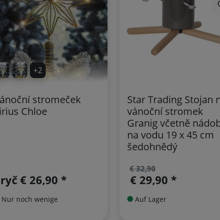
+2
ánoční stromeček
Star Trading Stojan 
irius Chloe
vánoční stromek
Granig včetně nádo
na vodu 19 x 45 cm
šedohnědý
€ 32,90
pryč
€ 26,90 *
€ 29,90 *
Nur noch wenige
Auf Lager