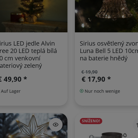
irius LED jedle Alvin
Sirius osvětlený zvo
ree 20 LED teplá bílá
Luna Bell 5 LED 10c
0 cm venkovní
na baterie hnědý
ateriový zelený
€ 19,90
€ 49,90 *
€ 17,90 *
Auf Lager
Nur noch wenige
SNÍŽENO!