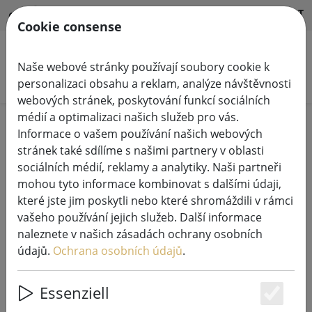
HILFE & SUPPORT
CS
Cookie consense
Naše webové stránky používají soubory cookie k
Hledat produkty
personalizaci obsahu a reklam, analýze návštěvnosti
webových stránek, poskytování funkcí sociálních
médií a optimalizaci našich služeb pro vás.
Home
Pohádková světla
Informace o vašem používání našich webových
stránek také sdílíme s našimi partnery v oblasti
sociálních médií, reklamy a analytiky. Naši partneři
mohou tyto informace kombinovat s dalšími údaji,
které jste jim poskytli nebo které shromáždili v rámci
Kaemingk Lumineo LED
vašeho používání jejich služeb. Další informace
pohádková světla Basic se
naleznete v našich zásadách ochrany osobních
stmívačem 240 LED teplá bílá
údajů.
Ochrana osobních údajů
.
venkovní 18 m transparentní
Essenziell
Es