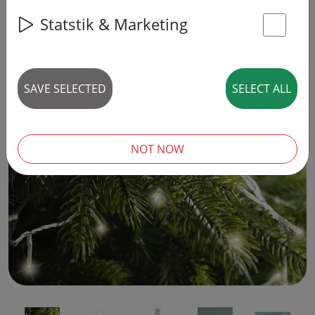
6% DISCOUNT
Statstik & Marketing
St
SAVE SELECTED
SELECT ALL
‹
›
NOT NOW