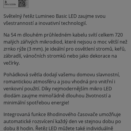
Světelný řetěz Lumineo Basic LED zaujme svou
všestranností a inovativní technologií.
Na 54 m dlouhém průhledném kabelu svítí celkem 720
malých zářivých mikrodiod, které nejsou o moc větší než
zrnko rýže (3 mm). Je ideální pro osvětlení stromů, keřů,
zábradlí, vánočních stromků nebo jako dekorace na
večírky.
Pohádková světla dodají vašemu domovu slavnostní,
romantickou atmosféru a jsou vhodná pro vnitřní i
venkovní použití. Díky nejmodernějším mikro LED
diodám zaujme mimořádně dlouhou životností a
minimální spotřebou energie!
Integrovaná funkce 8hodinového časovače umožňuje
automatické rozsvícení každý den ve stejnou dobu po
dobu 8 hodin. Řetěz LED můžete také individuálně