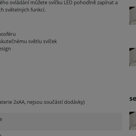
ho ovládání můžete svíčku LED pohodlně zapínat a
ch světelných funkcí.
mosféru
ží skutečnému světlu svíček
esign
s
aterie 2xAA, nejsou součástí dodávky)
e