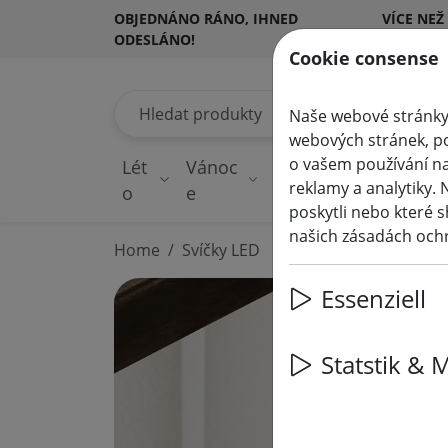
OBJEDNÁNO RÁNO, IHNED
VÍCE NEŽ
ODESLÁNO!
ZÁKAZNÍ
Cookie consense
Hledat produkty
Naše webové stránky 
webových stránek, po
o vašem používání na
Lét
Vánoc
Pohádková
Os
reklamy a analytiky. 
o
e
světla
v
poskytli nebo které s
našich zásadách och
Home
Svíčky LED
Essenziell
Statstik & 