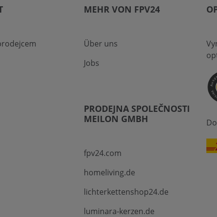
T
MEHR VON FPV24
O
 prodejcem
Über uns
Vyn
op
Jobs
PRODEJNA SPOLEČNOSTI
MEILON GMBH
Do
fpv24.com
homeliving.de
lichterkettenshop24.de
luminara-kerzen.de