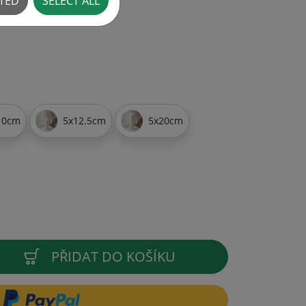
CTED
SELECT ALL
10cm
5x12.5cm
5x20cm
PŘIDAT DO KOŠÍKU