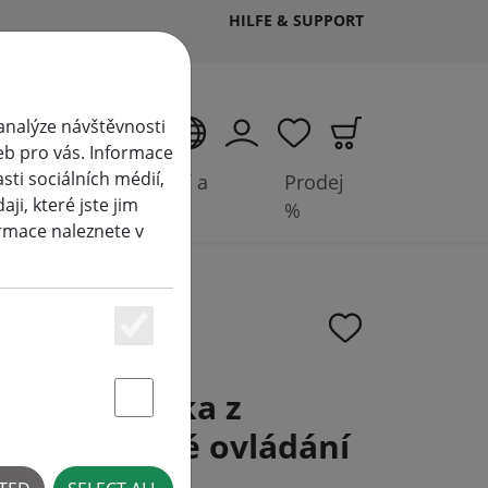
HILFE & SUPPORT
analýze návštěvnosti
CS
eb pro vás. Informace
ti sociálních médií,
Příslušenství a
Prodej
i, které jste jim
baterie
%
ormace naleznete v
Essenziell
t LED svíčka z
Statstik & Marketing
 na dálkové ovládání