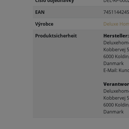
Číslo objednávky
DEL-RF-000
EAN
745114424
Výrobce
Deluxe Hom
Produktsicherheit
Hersteller:
Deluxehome
Kobbervej 5
6000 Koldin
Danmark
E-Mail: Ku
Verantwort
Deluxehome
Kobbervej 5
6000 Koldin
Danmark