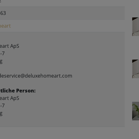
2
563
eart
art ApS
-7
g
ndeservice@deluxehomeart.com
liche Person:
art ApS
-7
g