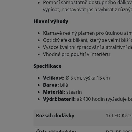
Pomocí samostatně dostupného dálkové
vypínat, nastavovat jas a vybírat z různý
Hlavní výhody
Klamavě reálný plamen pro útulnou at
Optický efekt blikání, který se velmi blí
Vysoce kvalitní zpracování a atraktivní d
Vhodné pro použití v interiéru
Specifikace
Velikost:
Ø 5 cm, výška 15 cm
Barva:
bílá
Materiál:
stearin
Výdrž baterií:
až 400 hodin (vyžaduje b
Rozsah dodávky
1x LED Kerz