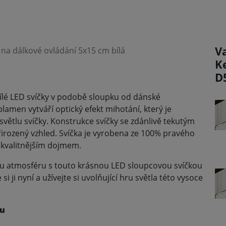
V
na dálkové ovládání 5x15 cm bílá
K
D
ílé LED svíčky v podobě sloupku od dánské
men vytváří optický efekt mihotání, který je
lu svíčky. Konstrukce svíčky se zdánlivě tekutým
ozený vzhled. Svíčka je vyrobena ze 100% pravého
a kvalitnějším dojmem.
u atmosféru s touto krásnou LED sloupcovou svíčkou
ji nyní a užívejte si uvolňující hru světla této vysoce
lu