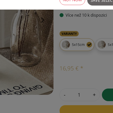
SAVE SELE
Více než 10 k dispozici
›
VARIANTY
5x15cm
5x
16,95 € *
-
+