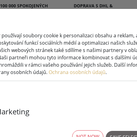
 100 000 SPOKOJENÝCH
DOPRAVA S DHL &
KŮ
DPD
používají soubory cookie k personalizaci obsahu a reklam, 
skytování funkcí sociálních médií a optimalizaci našich služ
šich webových stránek také sdílíme s našimi partnery v oblas
větlená
Svíčky
Systémy pohádkových
Naši partneři mohou tyto informace kombinovat s dalšími údaj
ýzdoba
LED
světel
hromáždili v rámci vašeho používání jejich služeb. Další inf
rany osobních údajů.
Ochrana osobních údajů
.
Marketing
Deluxe Homear
pravého vosku
5x15 cm bílá
NOT NOW