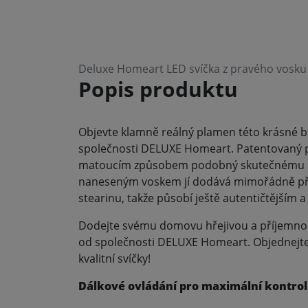
Deluxe Homeart LED svíčka z pravého vosku 
Popis produktu
Objevte klamně reálný plamen této krásné b
společnosti DELUXE Homeart. Patentovaný pla
matoucím způsobem podobný skutečnému svět
naneseným voskem jí dodává mimořádně přir
stearinu, takže působí ještě autentičtějším 
Dodejte svému domovu hřejivou a příjemno
od společnosti DELUXE Homeart. Objednejte si 
kvalitní svíčky!
Dálkové ovládání pro maximální kontro