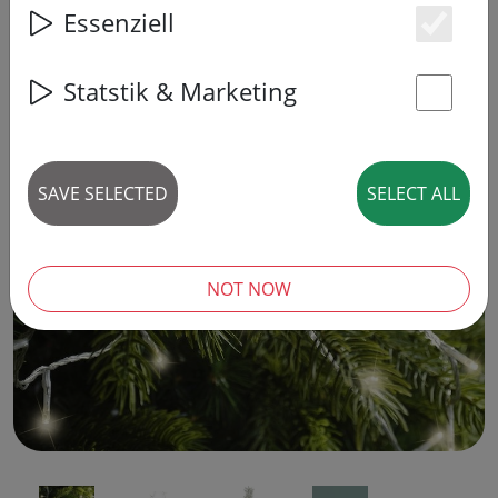
Essenziell
Es
Statstik & Marketing
St
SAVE SELECTED
SELECT ALL
‹
›
NOT NOW