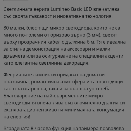
Светлинната верига Lumineo Basic LED впечатлява
със своята гъвкавост и иновативна технология.
80 малки, блестящи микро светодиода, които не са
много по-големи от оризово зърно (3 мм), светят
върху прозрачния кабел с дължина 6 м. Тя е идеална
за стилна демонстрация на аксесоари и малки
дръвчета или за осигуряване на специални акценти
като елегантна светлинна декорация.
Фееричните лампички придават на дома ви
празнична, романтична атмосфера и са подходящи
както за вътрешна, така и за външна употреба.
Благодарение на най-съвременните микро
светодиоди тя впечатлява с изключително дългия си
експлоатационен живот и минималната консумация
на енергия!
Вградената 8-часова функция на таймера позволява