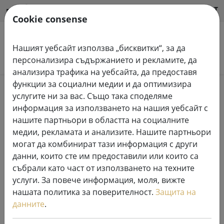
HILFE & SUPPORT
BG
Cookie consense
Нашият уебсайт използва „бисквитки“, за да
Търсене на продукти
персонализира съдържанието и рекламите, да
анализира трафика на уебсайта, да предоставя
функции за социални медии и да оптимизира
Home
Приказни светлини
услугите ни за вас. Също така споделяме
информация за използването на нашия уебсайт с
нашите партньори в областта на социалните
медии, рекламата и анализите. Нашите партньори
могат да комбинират тази информация с други
Kaemingk Lumineo LED феерични
данни, които сте им предоставили или които са
светлини Основни с димер 80
събрали като част от използването на техните
LED топло бяло на открито 6 м
услуги. За повече информация, моля, вижте
прозрачни
нашата политика за поверителност.
Защита на
данните
.