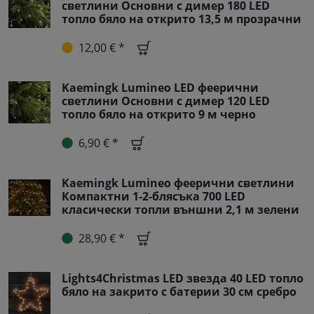
светлини Основни с димер 180 LED
топло бяло на открито 13,5 м прозрачни
12,00 € *
Kaemingk Lumineo LED феерични
светлини Основни с димер 120 LED
топло бяло на открито 9 м черно
6,90 € *
Kaemingk Lumineo феерични светлини
Компактни 1-2-блясъка 700 LED
класически топли външни 2,1 м зелени
28,90 € *
Lights4Christmas LED звезда 40 LED топло
бяло на закрито с батерии 30 см сребро