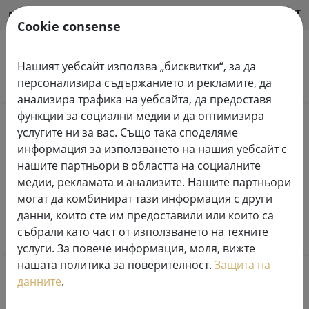
HILFE & SUPPORT
BG
Cookie consense
Нашият уебсайт използва „бисквитки“, за да
Търсене на продукти
персонализира съдържанието и рекламите, да
анализира трафика на уебсайта, да предоставя
функции за социални медии и да оптимизира
Your favorits
услугите ни за вас. Също така споделяме
информация за използването на нашия уебсайт с
Wishlist
нашите партньори в областта на социалните
медии, рекламата и анализите. Нашите партньори
могат да комбинират тази информация с други
данни, които сте им предоставили или които са
No Items
събрали като част от използването на техните
услуги. За повече информация, моля, вижте
нашата политика за поверителност.
Защита на
данните
.