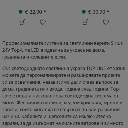
€ 10,90 *
€ 39,90 *
Професионалната система за светлинни вериги Sirius
24V Top-Line LED е идеална за украса на дома,
градината и коледните елхи.
Със светодиодната светлинна украса TOP-LINE от Sirius
можете да персонализирате и разширявате проекта
си за осветление, независимо дали става въпрос за
дома, градината или входа, година след година. Top-
Line е новата нисковолтова светодиодна система от
Sirius. Феерични светлини, ледени кристали, мрежи и
завеси, които могат да се свързват по най-различни
начини. Кабелите и щепселите са изключително
здрави, за да издържат на силните ветрове и зимното