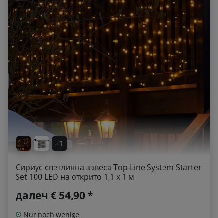
+1
Сириус светлинна завеса Top-Line System Starter
Set 100 LED на открито 1,1 x 1 м
далеч
€ 54,90 *
Nur noch wenige