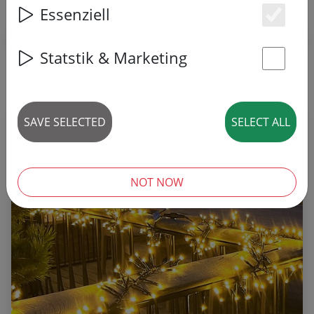
Essenziell
Es
Statstik & Marketing
St
16 articles
SAVE SELECTED
SELECT ALL
NOT NOW