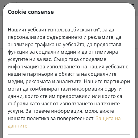
HILFE & SUPPORT
BG
Cookie consense
Нашият уебсайт използва „бисквитки“, за да
персонализира съдържанието и рекламите, да
Търсене на продукти
анализира трафика на уебсайта, да предоставя
функции за социални медии и да оптимизира
Home
Системи за феерични светлини
услугите ни за вас. Също така споделяме
24V LED Top-Line
информация за използването на нашия уебсайт с
нашите партньори в областта на социалните
Професионална система Sirius 24
медии, рекламата и анализите. Нашите партньори
могат да комбинират тази информация с други
V Top-Line LED феерични
данни, които сте им предоставили или които са
светлини
събрали като част от използването на техните
услуги. За повече информация, моля, вижте
нашата политика за поверителност.
Защита на
данните
.
SHOW FILTERS