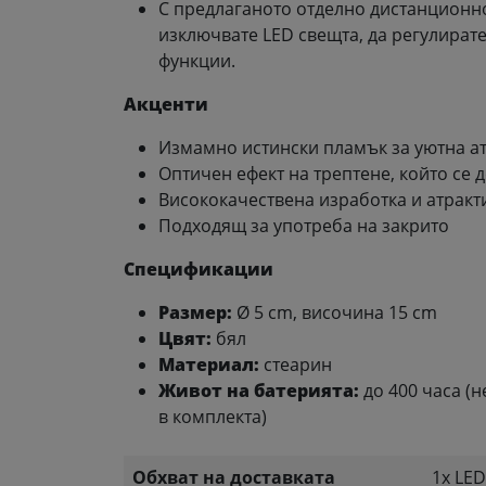
С предлаганото отделно дистанционн
изключвате LED свещта, да регулирате
функции.
Акценти
Измамно истински пламък за уютна а
Оптичен ефект на трептене, който се 
Висококачествена изработка и атракт
Подходящ за употреба на закрито
Спецификации
Размер:
Ø 5 cm, височина 15 cm
Цвят:
бял
Материал:
стеарин
Живот на батерията:
до 400 часа (
в комплекта)
Обхват на доставката
1x LED