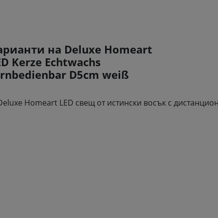
арианти на Deluxe Homeart
ED Kerze Echtwachs
ernbedienbar D5cm weiß