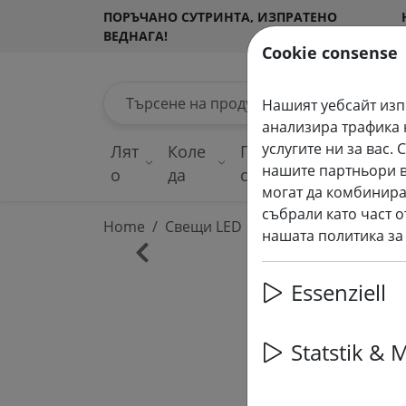
ПОРЪЧАНО СУТРИНТА, ИЗПРАТЕНО
ВЕДНАГА!
Cookie consense
Търсене на продукти
Нашият уебсайт изп
анализира трафика 
услугите ни за вас
Лят
Коле
Приказни
Ос
нашите партньори в
о
да
светлини
де
могат да комбинира
събрали като част о
Home
Свещи LED
нашата политика за
‹
Essenziell
Statstik & 