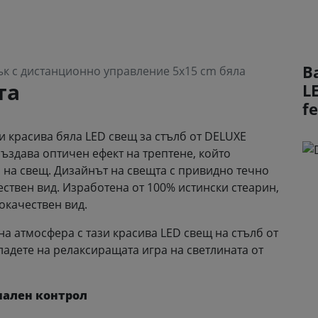
В
ък с дистанционно управление 5x15 cm бяла
та
L
f
 красива бяла LED свещ за стълб от DELUXE
ъздава оптичен ефект на трептене, който
 на свещ. Дизайнът на свещта с привидно течно
ествен вид. Изработена от 100% истински стеарин,
окачествен вид.
а атмосфера с тази красива LED свещ на стълб от
ладете на релаксиращата игра на светлината от
мален контрол