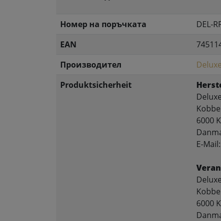
Номер на поръчката
DEL-R
EAN
74511
Производител
Delux
Produktsicherheit
Herste
Delux
Kobber
6000 K
Danma
E-Mai
Veran
Delux
Kobber
6000 K
Danma