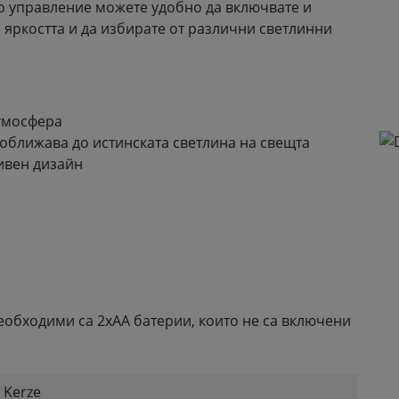
о управление можете удобно да включвате и
 яркостта и да избирате от различни светлинни
тмосфера
доближава до истинската светлина на свещта
ивен дизайн
необходими са 2xAA батерии, които не са включени
 Kerze