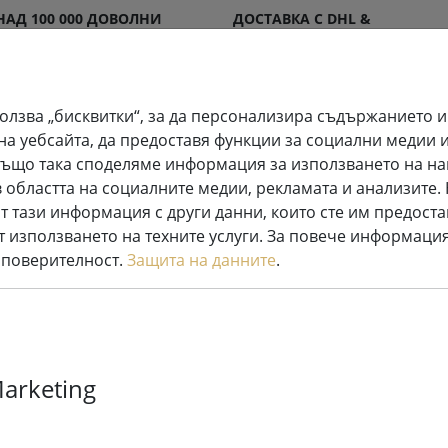
НАД 100 000 ДОВОЛНИ
ДОСТАВКА С DHL &
КЛИЕНТИ
DPD
олзва „бисквитки“, за да персонализира съдържанието и
на уебсайта, да предоставя функции за социални медии 
. Също така споделяме информация за използването на на
ветена
Свещи
Системи за феерични
 областта на социалните медии, рекламата и анализите
корация
LED
светлини
т тази информация с други данни, които сте им предоста
т използването на техните услуги. За повече информация
 поверителност.
Защита на данните
.
›
Deluxe Homea
Marketing
истински во
управление 5