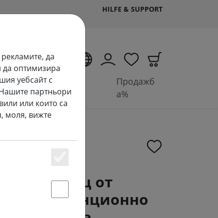
HILFE & SUPPORT
 рекламите, да
BG
и да оптимизира
шия уебсайт с
Аксесоари и
Продажб
. Нашите партньори
батерии
а%
вили или които са
, моля, вижте
Essenziell
rt LED свещ от
сък с дистанционно
Statstik & Marketing
x15 cm бяла