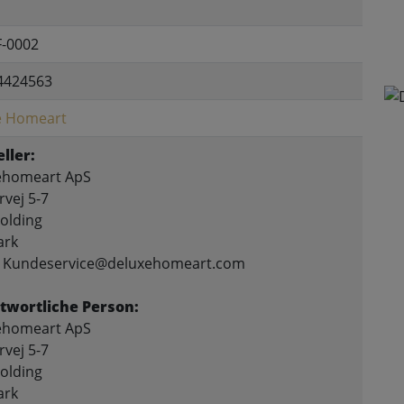
F-0002
4424563
e Homeart
ller:
ehomeart ApS
vej 5-7
olding
rk
l: Kundeservice@deluxehomeart.com
twortliche Person:
ehomeart ApS
vej 5-7
olding
rk