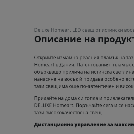
Deluxe Homeart LED свещ от истински вос
Описание на продук
Открийте измамно реалния пламък на тази
Homeart в Дания. Патентованият пламък с
объркващо прилича на истинска светлина
нанасяне на восък ѝ придава особено ест
тази свещ има още по-автентичен и висок
Придайте на дома си топла и привлекателн
DELUXE Homeart. Поръчайте сега и се нас
тази висококачествена свещ!
Дистанционно управление за макси