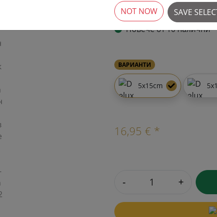
NOT NOW
SAVE SELE
Повече от 10 налични
ВАРИАНТИ
5x15cm
5x
16,95 € *
-
+