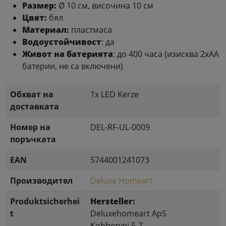
Размер:
Ø 10 см, височина 10 см
Цвят:
бял
Материал:
пластмаса
Водоустойчивост
: да
Живот на батерията
: до 400 часа (изисква 2xAA
батерии, не са включени)
Обхват на
1x LED Kerze
доставката
Номер на
DEL-RF-UL-0009
поръчката
EAN
5744001241073
Производител
Deluxe Homeart
Produktsicherhei
Hersteller:
t
Deluxehomeart ApS
Kobbervej 5-7