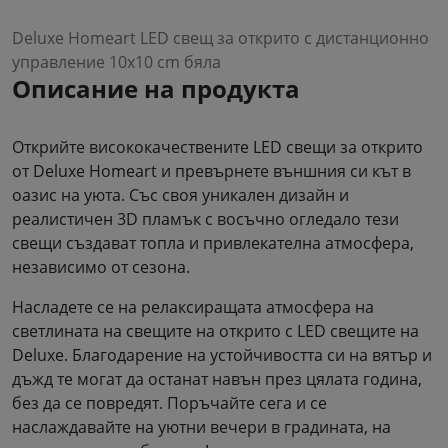
Deluxe Homeart LED свещ за открито с дистанционно
управление 10x10 cm бяла
Описание на продукта
Открийте висококачествените LED свещи за открито
от Deluxe Homeart и превърнете външния си кът в
оазис на уюта. Със своя уникален дизайн и
реалистичен 3D пламък с восъчно огледало тези
свещи създават топла и привлекателна атмосфера,
независимо от сезона.
Насладете се на релаксиращата атмосфера на
светлината на свещите на открито с LED свещите на
Deluxe. Благодарение на устойчивостта си на вятър и
дъжд те могат да останат навън през цялата година,
без да се повредят. Поръчайте сега и се
наслаждавайте на уютни вечери в градината, на