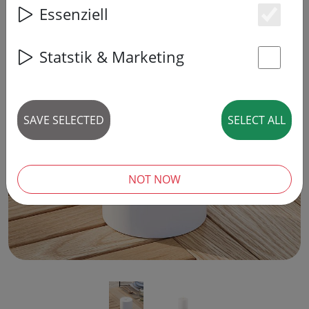
Essenziell
Es
Statstik & Marketing
St
‹
›
SAVE SELECTED
SELECT ALL
NOT NOW