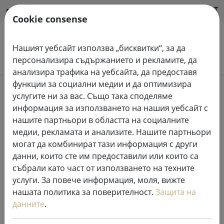
HILFE & SUPPORT
BG
Cookie consense
Нашият уебсайт използва „бисквитки“, за да
Търсене на продукти
персонализира съдържанието и рекламите, да
анализира трафика на уебсайта, да предоставя
функции за социални медии и да оптимизира
Home
Свещи LED
услугите ни за вас. Също така споделяме
информация за използването на нашия уебсайт с
нашите партньори в областта на социалните
медии, рекламата и анализите. Нашите партньори
могат да комбинират тази информация с други
Deluxe Homeart LED свещ за
данни, които сте им предоставили или които са
открито с дистанционно
събрали като част от използването на техните
управление 10x10 cm бяла
услуги. За повече информация, моля, вижте
нашата политика за поверителност.
Защита на
данните
.