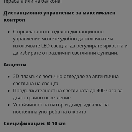
терасата или на балкона!
Дистанционно управление за максимален
контрол
С предлаганото отделно дистанционно
управление можете удобно да включвате и
изключвате LED свещта, да регулирате яркостта и
да избирате от различни светлинни функции.
Акценти
3D пламък с восъчно огледало за автентична
светлина на свещта
Продължителност на светлината до 400 часа за
дълготрайно осветление
Устойчивост на вятър и дъжд: идеална за
постоянна употреба на открито
Спецификации: Ø 10 cm