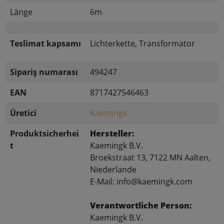
Länge
6m
Teslimat kapsamı
Lichterkette, Transformator
Sipariş numarası
494247
EAN
8717427546463
Üretici
Kaemingk
Produktsicherhei
Hersteller:
t
Kaemingk B.V.
Broekstraat 13, 7122 MN Aalten,
Niederlande
E-Mail: info@kaemingk.com
Verantwortliche Person:
Kaemingk B.V.