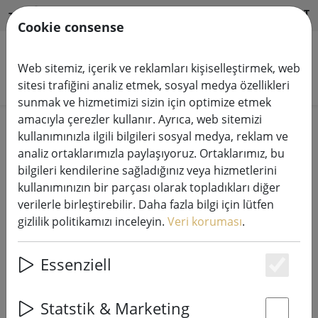
HILFE & SUPPORT
TR
Cookie consense
Web sitemiz, içerik ve reklamları kişiselleştirmek, web
Ürünleri arayın
sitesi trafiğini analiz etmek, sosyal medya özellikleri
sunmak ve hizmetimizi sizin için optimize etmek
amacıyla çerezler kullanır. Ayrıca, web sitemizi
Home
Peri ışıkları
kullanımınızla ilgili bilgileri sosyal medya, reklam ve
analiz ortaklarımızla paylaşıyoruz. Ortaklarımız, bu
bilgileri kendilerine sağladığınız veya hizmetlerini
kullanımınızın bir parçası olarak topladıkları diğer
verilerle birleştirebilir. Daha fazla bilgi için lütfen
Kaemingk Lumineo LED peri ışıkları
gizlilik politikamızı inceleyin.
Veri koruması
.
Dimmerli Basic 80 LED sıcak beyaz
dış mekan 6 m şeffaf
Essenziell
Es
Statstik & Marketing