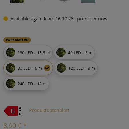
Available again from 16.10.26 - preorder now!
VARYANTLAR
180 LED – 13.5 m
40 LED – 3 m
80 LED – 6 m
120 LED – 9 m
240 LED – 18 m
Produktdatenblatt
8,90 € *