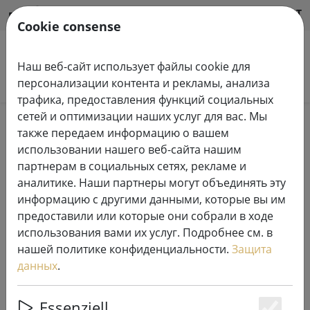
HILFE & SUPPORT
RU
Cookie consense
Наш веб-сайт использует файлы cookie для
Поиск продуктов
персонализации контента и рекламы, анализа
трафика, предоставления функций социальных
сетей и оптимизации наших услуг для вас. Мы
Home
Свечи светодиодные
также передаем информацию о вашем
использовании нашего веб-сайта нашим
партнерам в социальных сетях, рекламе и
аналитике. Наши партнеры могут объединять эту
информацию с другими данными, которые вы им
Пульт дистанционного
предоставили или которые они собрали в ходе
управления Deluxe Homeart для
использования вами их услуг. Подробнее см. в
светодиодных свечей черный
нашей политике конфиденциальности.
Защита
данных
.
Essenziell