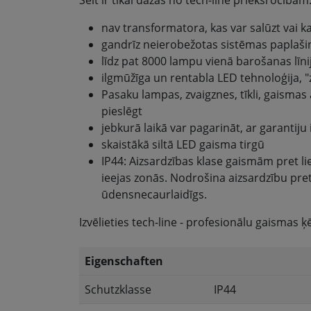
nav transformatora, kas var salūzt vai
gandrīz neierobežotas sistēmas paplašin
līdz pat 8000 lampu vienā barošanas līnij
ilgmūžīga un rentabla LED tehnoloģija, "
Pasaku lampas, zvaigznes, tīkli, gaismas a
pieslēgt
jebkurā laikā var pagarināt, ar garantij
skaistākā siltā LED gaisma tirgū
IP44: Aizsardzības klase gaismām pret l
ieejas zonās. Nodrošina aizsardzību pr
ūdensnecaurlaidīgs.
Izvēlieties tech-line - profesionālu gaismas ķē
Eigenschaften
Schutzklasse
IP44