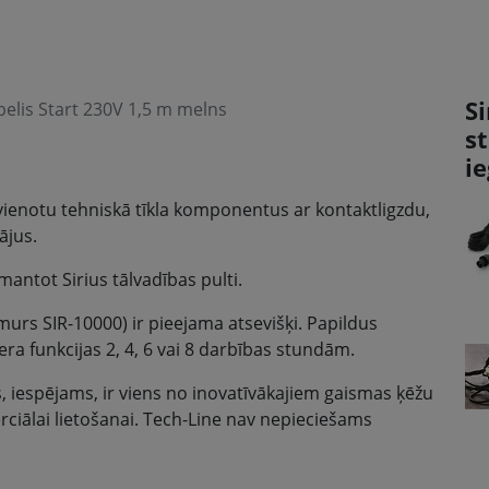
Si
elis Start 230V 1,5 m melns
st
i
avienotu tehniskā tīkla komponentus ar kontaktligzdu,
ājus.
zmantot Sirius tālvadības pulti.
murs SIR-10000) ir pieejama atsevišķi. Papildus
mera funkcijas 2, 4, 6 vai 8 darbības stundām.
, iespējams, ir viens no inovatīvākajiem gaismas ķēžu
ciālai lietošanai. Tech-Line nav nepieciešams
: