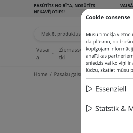
PASŪTĪTS NO RĪTA, NOSŪTĪTS
VAIRĀ
NEKAVĒJOTIES!
KLIE
Cookie consense
Meklēt produktus
Mūsu tīmekļa vietne i
datplūsmu, nodrošinā
kopīgojam informācij
Vasar
Ziemassvē
Pasaku
analītikas partneriem
a
tki
gaismas
sniedzis vai ko viņi 
lūdzu, skatiet mūsu 
Home
Pasaku gaismas sistēmas
230V L
Essenziell
Statstik & 