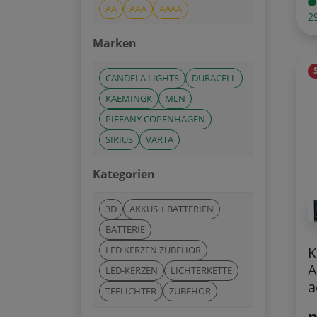
AA
AAA
AAAA
2
Marken
CANDELA LIGHTS
DURACELL
KAEMINGK
MLN
PIFFANY COPENHAGEN
SIRIUS
VARTA
Kategorien
3D
AKKUS + BATTERIEN
BATTERIE
LED KERZEN ZUBEHÖR
K
A
LED-KERZEN
LICHTERKETTE
a
TEELICHTER
ZUBEHÖR