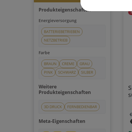
Produkteigenschaften
Energieversorgung
BATTERIEBETRIEBEN
NETZBETRIEB
Farbe
BRAUN
CREME
GRAU
PINK
SCHWARZ
SILBER
Weitere
S
Produkteigenschaften
s
3D DRUCK
FERNBEDIENBAR
€
Meta-Eigenschaften