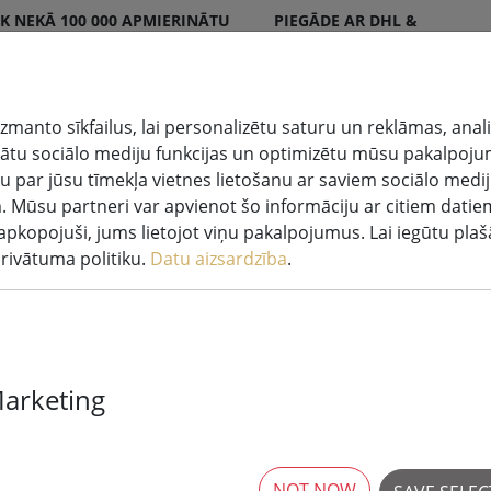
K NEKĀ 100 000 APMIERINĀTU
PIEGĀDE AR DHL &
NTU
DPD
zmanto sīkfailus, lai personalizētu saturu un reklāmas, anal
tu sociālo mediju funkcijas un optimizētu mūsu pakalpoju
u par jūsu tīmekļa vietnes lietošanu ar saviem sociālo medi
Apgaismota
Sveces
Pasaku gaismas
. Mūsu partneri var apvienot šo informāciju ar citiem datie
apdare
LED
sistēmas
ir apkopojuši, jums lietojot viņu pakalpojumus. Lai iegūtu pla
privātuma politiku.
Datu aizsardzība
.
rumi un baterijas
Marketing
rticles
NOT NOW