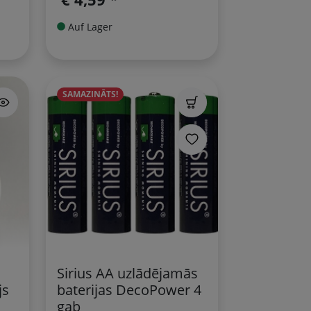
Auf Lager
SAMAZINĀTS!
Sirius AA uzlādējamās
js
baterijas DecoPower 4
gab