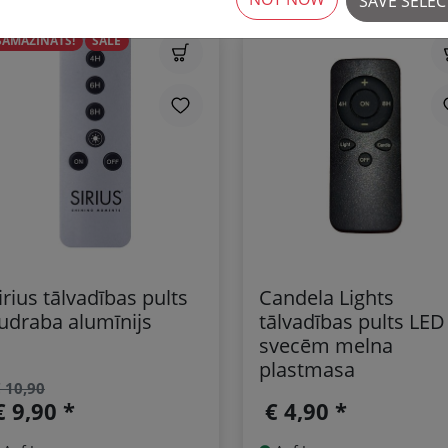
SAVE SELE
SAMAZINĀTS!
SALE
irius tālvadības pults
Candela Lights
udraba alumīnijs
tālvadības pults LED
svecēm melna
plastmasa
 10,90
€ 9,90 *
€ 4,90 *