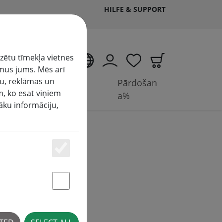
HILFE & SUPPORT
izētu tīmekļa vietnes
LV
mus jums. Mēs arī
ju, reklāmas un
Piederumi un
Pārdošan
m, ko esat viņiem
(aktuelle Seite)
akumulatori
a%
šāku informāciju,
Essenziell
Statstik & Marketing