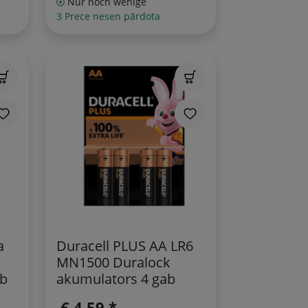
Nur noch wenige
3 Prece nesen pārdota
a
Duracell PLUS AA LR6
MN1500 Duralock
ab
akumulators 4 gab
€ 4,59 *