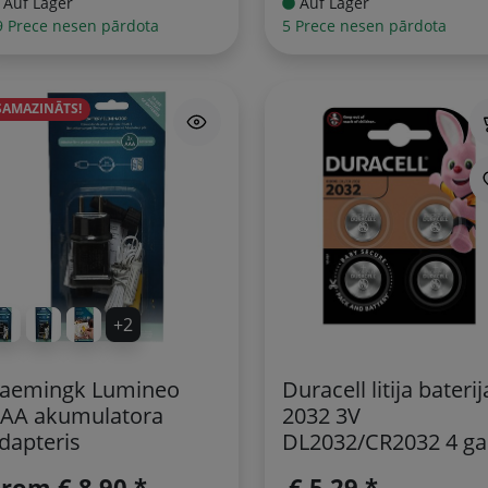
Auf Lager
Auf Lager
9 Prece nesen pārdota
5 Prece nesen pārdota
SAMAZINĀTS!
+2
aemingk Lumineo
Duracell litija baterij
AA akumulatora
2032 3V
dapteris
DL2032/CR2032 4 g
prom
€ 8,90 *
€ 5,29 *