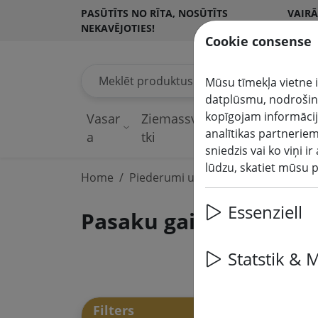
PASŪTĪTS NO RĪTA, NOSŪTĪTS
VAIRĀ
NEKAVĒJOTIES!
KLIE
Cookie consense
Meklēt produktus
Mūsu tīmekļa vietne i
datplūsmu, nodrošinā
kopīgojam informācij
Vasar
Ziemassvē
Pasaku
analītikas partneriem
a
tki
gaismas
sniedzis vai ko viņi 
lūdzu, skatiet mūsu 
Home
Piederumi un akumulatori
Essenziell
Pasaku gaismas piede
Statstik & 
25 a
Filters