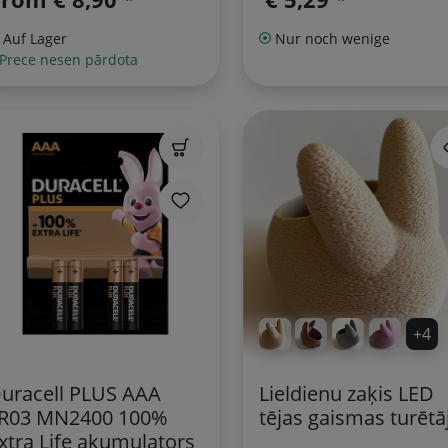
Auf Lager
Nur noch wenige
 Prece nesen pārdota
+4
uracell PLUS AAA
Lieldienu zaķis LED
R03 MN2400 100%
tējas gaismas turētā
xtra Life akumulators