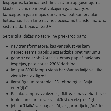
Iespējams, ka Sirius tech-line LED āra apgaismojuma
klāsts ir viens no inovatīvākajiem gaismas ķēžu
konceptiem jūsu mājai, dārzam vai pat komerciālai
lietošanai. Tech-Line nav nepieciešams transformators,
sistēma darbojas ar 230 V.
Šeit ir tikai dažas no tech-line priekšrocībām:
nav transformatora, kas var salūzt vai kam
nepieciešama papildu aizsardzība pret mitrumu
gandrīz neierobežotas sistēmas paplašināšanas
iespējas, pateicoties 230 V darbībai
līdz pat 8000 lampu vienā barošanas līnijā vai tikai
vienā kontaktligzdā
ilgmūžīga un rentabla LED tehnoloģija, "zaļā
enerģija"
Pasaku lampas, zvaigznes, tīkli, gaismas aizkari - viss
ir pieejams un to var vienkārši uzreiz pieslēgt
jebkurā laikā var pagarināt, ar garantiju iegādāties