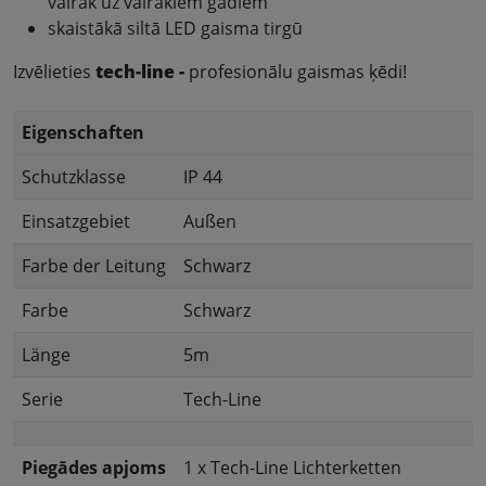
vairāk uz vairākiem gadiem
skaistākā siltā LED gaisma tirgū
Izvēlieties
tech-line -
profesionālu gaismas ķēdi!
Eigenschaften
Schutzklasse
IP 44
Einsatzgebiet
Außen
Farbe der Leitung
Schwarz
Farbe
Schwarz
Länge
5m
Serie
Tech-Line
Piegādes apjoms
1 x Tech-Line Lichterketten