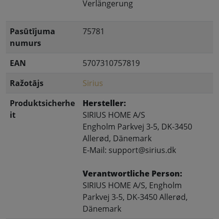
Verlängerung
Pasūtījuma
75781
numurs
EAN
5707310757819
Ražotājs
Sirius
Produktsicherhe
Hersteller:
it
SIRIUS HOME A/S
Engholm Parkvej 3-5, DK-3450
Allerød, Dänemark
E-Mail: support@sirius.dk
Verantwortliche Person:
SIRIUS HOME A/S, Engholm
Parkvej 3-5, DK-3450 Allerød,
Dänemark