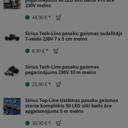
pagarinājums 90 LED silti balta 9 m āra
230V melns
44,90 € *
Sirius Tech-Line pasaku gaismas sadalītājs
T-veida 230V 7 x 5 cm melns
8,90 € *
Sirius Tech-Line pasaku gaismas
pagarinājums 230V 10 m melns
25,90 € *
Sirius Top-Line sistēmas pasaku gaismas
starta komplekts 50 LED silti balts āra
apgaismojums 5 m melns
30,90 € *