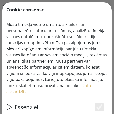
HILFE & SUPPORT
LV
Cookie consense
Mūsu tīmekļa vietne izmanto sīkfailus, lai
Meklēt produktus
personalizētu saturu un reklāmas, analizētu tīmekļa
vietnes datplūsmu, nodrošinātu sociālo mediju
funkcijas un optimizētu mūsu pakalpojumus jums.
Home
Pasaku gaismas sistēmas
Mēs arī kopīgojam informāciju par jūsu tīmekļa
230V LED Tech-Line sistēmas gaismas ķēdes
vietnes lietošanu ar saviem sociālo mediju, reklāmas
un analītikas partneriem. Mūsu partneri var
apvienot šo informāciju ar citiem datiem, ko esat
viņiem sniedzis vai ko viņi ir apkopojuši, jums lietojot
viņu pakalpojumus. Lai iegūtu plašāku informāciju,
Sirius Tech-Line pasaku gaismas
lūdzu, skatiet mūsu privātuma politiku.
Datu
pagarinājums 230V 5 m melns
aizsardzība
.
Essenziell
Es