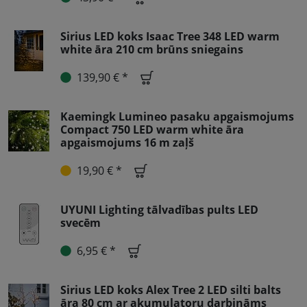
Sirius LED koks Isaac Tree 348 LED warm
white āra 210 cm brūns sniegains
139,90 € *
Kaemingk Lumineo pasaku apgaismojums
Compact 750 LED warm white āra
apgaismojums 16 m zaļš
19,90 € *
UYUNI Lighting tālvadības pults LED
svecēm
6,95 € *
Sirius LED koks Alex Tree 2 LED silti balts
āra 80 cm ar akumulatoru darbināms