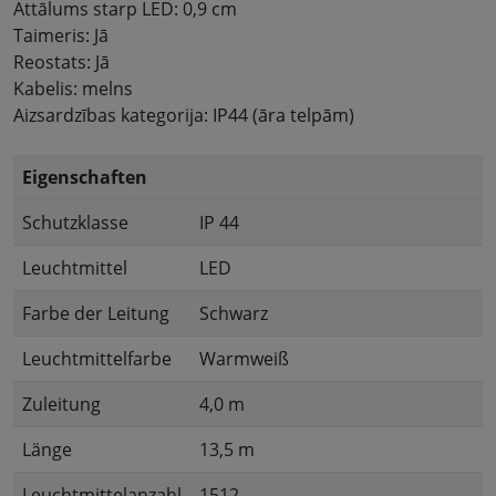
Attālums starp LED: 0,9 cm
Taimeris: Jā
Reostats: Jā
Kabelis: melns
Aizsardzības kategorija: IP44 (āra telpām)
Eigenschaften
Schutzklasse
IP 44
Leuchtmittel
LED
Farbe der Leitung
Schwarz
Leuchtmittelfarbe
Warmweiß
Zuleitung
4,0 m
Länge
13,5 m
Leuchtmittelanzahl
1512