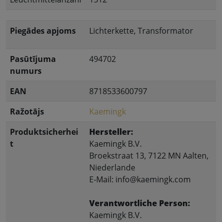
Piegādes apjoms
Lichterkette, Transformator
Pasūtījuma
494702
numurs
EAN
8718533600797
Ražotājs
Kaemingk
Produktsicherhei
Hersteller:
t
Kaemingk B.V.
Broekstraat 13, 7122 MN Aalten,
Niederlande
E-Mail: info@kaemingk.com
Verantwortliche Person:
Kaemingk B.V.