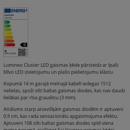
Lumineo Cluster LED gaismas ķēde pārsteidz ar īpaši
blīvo LED izvietojumu un plašo pielietojumu klāstu.
Kopumā 14 m garajā melnajā kabelī iedegas 1512
nelielas, spoži silti baltas gaismas diodes, kas nav daudz
lielākas par rīsa graudiņu (3 mm).
Attālums starp atsevišķām gaismas diodēm ir aptuveni
0,9 cm, kas rada sensacionālu apgaismojuma efektu.
Aptuveni 108 silti baltas gaismas diodes spīd viena
metra garumā, piešķirot šai klastera gaismas ķēdei