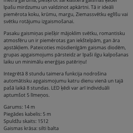
īpašu mirdzumu un valdzinot apkārtni. Tā ir ideāli
piemērota koku, krūmu, margu, Ziemassvētku eglīšu vai
svētku rotājumu izgaismošanai.
Pasaku gaismiņas piešķir mājoklim svētku, romantisku
atmosfēru un ir piemērotas gan iekštelpām, gan āra
apstākļiem. Pateicoties mūsdienīgām gaismas diodēm,
grupas apgaismojums pārsteidz ar īpaši ilgu kalpošanas
laiku un minimālu enerģijas patēriņu!
Integrētā 8 stundu taimera funkcija nodrošina
automātisku apgaismojumu katru dienu vienā un tajā
pašā laikā 8 stundas. LED ķēdi var arī individuāli
aptumšot 5 līmeņos.
Garums: 14 m
Piegādes kabelis: 5 m
Spuldžu skaits: 1512
Gaismas krāsa: silti balta