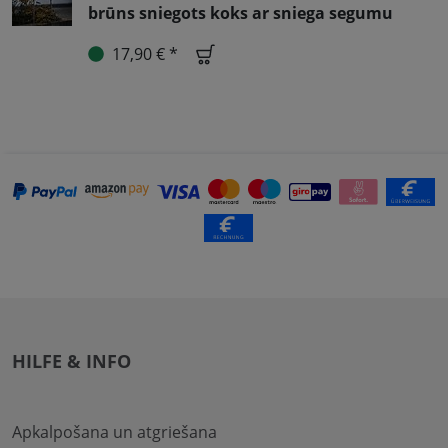
brūns sniegots koks ar sniega segumu
17,90 € *
HILFE & INFO
Apkalpošana un atgriešana