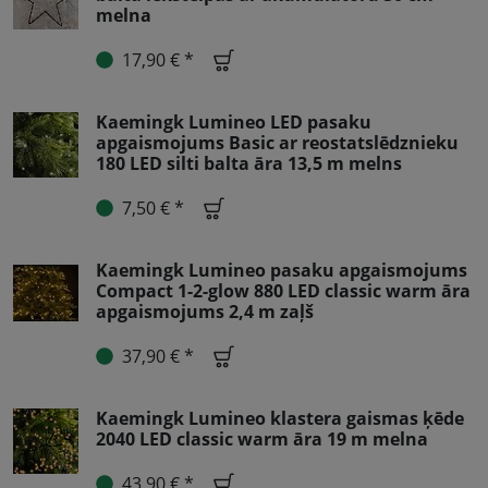
melna
17,90 € *
Kaemingk Lumineo LED pasaku
apgaismojums Basic ar reostatslēdznieku
180 LED silti balta āra 13,5 m melns
7,50 € *
Kaemingk Lumineo pasaku apgaismojums
Compact 1-2-glow 880 LED classic warm āra
apgaismojums 2,4 m zaļš
37,90 € *
Kaemingk Lumineo klastera gaismas ķēde
2040 LED classic warm āra 19 m melna
43,90 € *