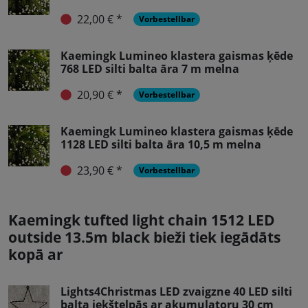
22,00 € *
Vorbestellbar
Kaemingk Lumineo klastera gaismas ķēde
768 LED silti balta āra 7 m melna
20,90 € *
Vorbestellbar
Kaemingk Lumineo klastera gaismas ķēde
1128 LED silti balta āra 10,5 m melna
23,90 € *
Vorbestellbar
Kaemingk tufted light chain 1512 LED
outside 13.5m black bieži tiek iegādāts
kopā ar
Lights4Christmas LED zvaigzne 40 LED silti
balta iekštelpās ar akumulatoru 30 cm