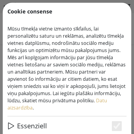
HILFE & SUPPORT
LV
Cookie consense
Mūsu tīmekļa vietne izmanto sīkfailus, lai
Meklēt produktus
personalizētu saturu un reklāmas, analizētu tīmekļa
vietnes datplūsmu, nodrošinātu sociālo mediju
funkcijas un optimizētu mūsu pakalpojumus jums.
Home
Pasaku gaismas
Mēs arī kopīgojam informāciju par jūsu tīmekļa
vietnes lietošanu ar saviem sociālo mediju, reklāmas
un analītikas partneriem. Mūsu partneri var
apvienot šo informāciju ar citiem datiem, ko esat
viņiem sniedzis vai ko viņi ir apkopojuši, jums lietojot
Kaemingk Lumineo klastera
viņu pakalpojumus. Lai iegūtu plašāku informāciju,
gaismas ķēde 1512 LED silti balta
lūdzu, skatiet mūsu privātuma politiku.
Datu
āra 14 m melna
aizsardzība
.
Essenziell
Es
44% DISCOUNT