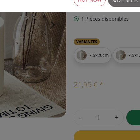
SAVE SELE
1 Pièces disponibles
›
VARIANTES
7.5x20cm
7.5x1
21,95 € *
-
+