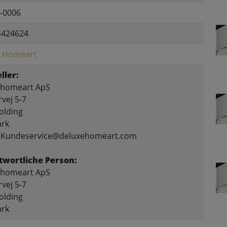
-0006
4424624
e Homeart
ller:
ehomeart ApS
vej 5-7
olding
rk
: Kundeservice@deluxehomeart.com
twortliche Person:
ehomeart ApS
vej 5-7
olding
rk