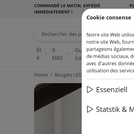
COMMANDÉ LE MATIN, EXPÉDIÉ
PL
IMMÉDIATEMENT !
S
Cookie consense
Rechercher des produits
Notre site Web utilis
notre site Web, four
partageons également
Ét
X-
Guirlandes
de médias sociaux, d
é
MAS
lumineuses
avec d'autres données
utilisation des servi
Home
Bougies LED
Essenziell
Statstik & 