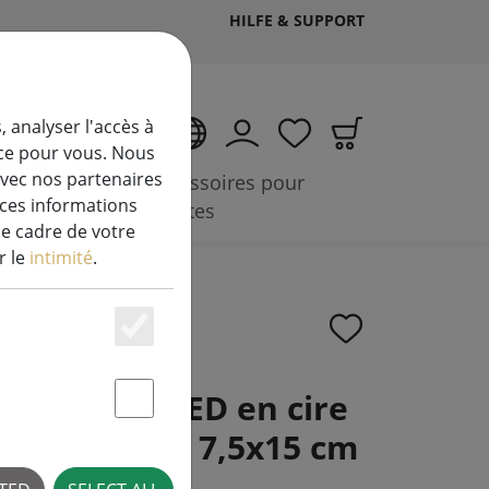
HILFE & SUPPORT
, analyser l'accès à
FR
ice pour vous. Nous
avec nos partenaires
essoires &
Accessoires pour
 ces informations
es
plantes
le cadre de votre
r le
intimité
.
Essenziell
t Bougie LED en cire
Statstik & Marketing
lécommandée 7,5x15 cm