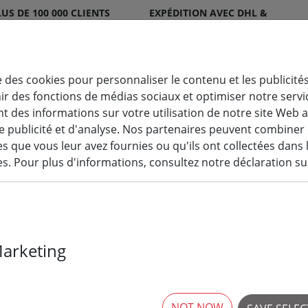
US DE 100 000 CLIENTS
EXPÉDITION AVEC DHL &
ATISFAITS
DPD
e des cookies pour personnaliser le contenu et les publicités
nir des fonctions de médias sociaux et optimiser notre serv
 des informations sur votre utilisation de notre site Web 
Décoration
Bougies
Système
Acc
e publicité et d'analyse. Nos partenaires peuvent combiner
lumineuse
LED
LK
pil
 que vous leur avez fournies ou qu'ils ont collectées dans 
ces. Pour plus d'informations, consultez notre déclaration su
Marketing
Deluxe Homear
véritable té
blanche
NOT NOW