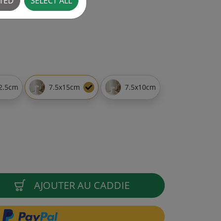
CTED
SELECT ALL
2.5cm
7.5x15cm
7.5x10cm
AJOUTER AU CADDIE