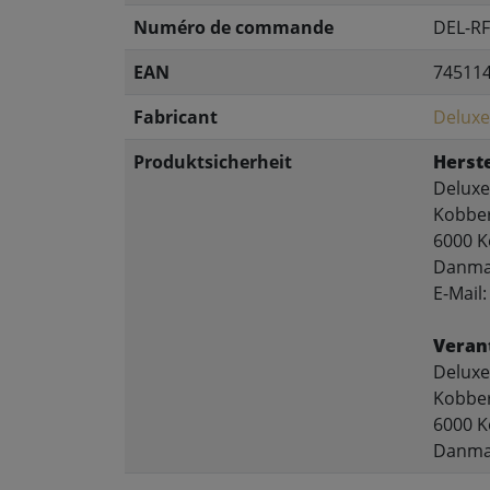
Numéro de commande
DEL-RF
EAN
74511
Fabricant
Delux
Produktsicherheit
Herste
Delux
Kobber
6000 K
Danma
E-Mail
Veran
Delux
Kobber
6000 K
Danma