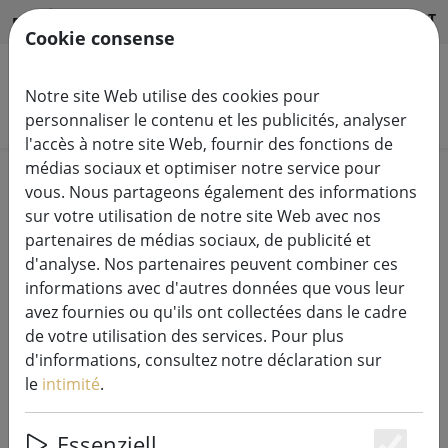
HILFE & SUPPORT
FR
Cookie consense
Notre site Web utilise des cookies pour
Rechercher des produits
personnaliser le contenu et les publicités, analyser
l'accès à notre site Web, fournir des fonctions de
médias sociaux et optimiser notre service pour
Home
Bougies LED
vous. Nous partageons également des informations
sur votre utilisation de notre site Web avec nos
partenaires de médias sociaux, de publicité et
d'analyse. Nos partenaires peuvent combiner ces
informations avec d'autres données que vous leur
Deluxe Homeart Bougie LED en cire
avez fournies ou qu'ils ont collectées dans le cadre
véritable télécommandée 7,5x12,5
de votre utilisation des services. Pour plus
cm blanche
d'informations, consultez notre déclaration sur
le
intimité
.
Essenziell