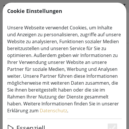
HILFE & SUPPORT
DE
Cookie Einstellungen
Unsere Webseite verwendet Cookies, um Inhalte
Produkte suchen
und Anzeigen zu personalisieren, zugriffe auf unsere
Website zu analysieren, Funktionen sozialer Medien
bereitzustellen und unseren Service für Sie zu
Start
Leuchtdeko
Leuchtdekoration Innen
optimieren. Außerdem geben wir Informationen zu
Ihrer Verwendung unserer Website an unsere
Partner für soziale Medien, Werbung und Analysen
weiter. Unsere Partner führen diese Informationen
möglicherweise mit weiteren Daten zusammen, die
Sompex TOP 2.0 Akku RGBW LED-
Sie ihnen bereitgestellt haben oder die sie im
Flaschenleuchte Blau
Rahmen Ihrer Nutzung der Dienste gesammelt
haben. Weitere Informationen finden Sie in unserer
Erklärung zum
Datenschutz
.
29% SPAREN
Essenziell