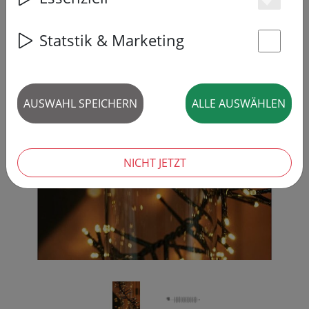
Es
Statstik & Marketing
St
AUSWAHL SPEICHERN
ALLE AUSWÄHLEN
‹
›
NICHT JETZT