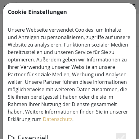
HILFE & SUPPORT
DE
Cookie Einstellungen
Unsere Webseite verwendet Cookies, um Inhalte
Produkte suchen
und Anzeigen zu personalisieren, zugriffe auf unsere
Website zu analysieren, Funktionen sozialer Medien
bereitzustellen und unseren Service für Sie zu
Start
Lichterketten Systeme
24V LED Top-Line
optimieren. Außerdem geben wir Informationen zu
Ihrer Verwendung unserer Website an unsere
Partner für soziale Medien, Werbung und Analysen
weiter. Unsere Partner führen diese Informationen
möglicherweise mit weiteren Daten zusammen, die
Sirius Top-Line System Ultra
Sie ihnen bereitgestellt haben oder die sie im
Cluster Lights Starter Set 400 LED
Rahmen Ihrer Nutzung der Dienste gesammelt
warmweiß 3m schwarz
haben. Weitere Informationen finden Sie in unserer
Erklärung zum
Datenschutz
.
Essenziell
56% SPAREN