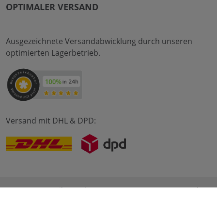
OPTIMALER VERSAND
Ausgezeichnete Versandabwicklung durch unseren
optimierten Lagerbetrieb.
Versand mit DHL & DPD:
© 2012-2026 meilon GmbH
Impressum
AGB
Datenschutz
* Alle Preise sind inkl. Mehrwertsteuer zzgl. Versandkosten