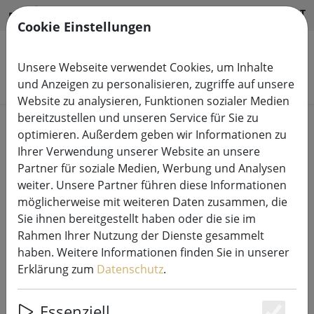
HILFE & SUPPORT
DE
Cookie Einstellungen
Unsere Webseite verwendet Cookies, um Inhalte
Produkte suchen
und Anzeigen zu personalisieren, zugriffe auf unsere
Website zu analysieren, Funktionen sozialer Medien
bereitzustellen und unseren Service für Sie zu
Start
Sommer
Solar
optimieren. Außerdem geben wir Informationen zu
Ihrer Verwendung unserer Website an unsere
Partner für soziale Medien, Werbung und Analysen
weiter. Unsere Partner führen diese Informationen
möglicherweise mit weiteren Daten zusammen, die
Newgarden Rachel LED Tischlampe
Sie ihnen bereitgestellt haben oder die sie im
Solar und Akku 45 cm Senf
Rahmen Ihrer Nutzung der Dienste gesammelt
haben. Weitere Informationen finden Sie in unserer
Erklärung zum
Datenschutz
.
Essenziell