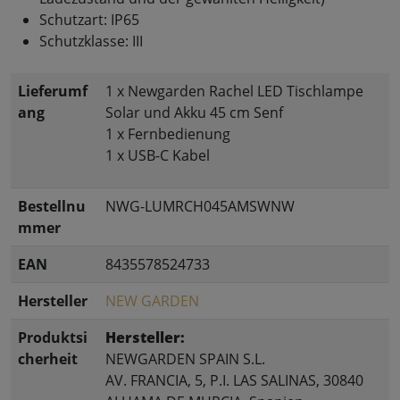
Schutzart: IP65
Schutzklasse: III
Lieferumf
1 x Newgarden Rachel LED Tischlampe
ang
Solar und Akku 45 cm Senf
1 x Fernbedienung
1 x USB-C Kabel
Bestellnu
NWG-LUMRCH045AMSWNW
mmer
EAN
8435578524733
Hersteller
NEW GARDEN
Produktsi
Hersteller:
cherheit
NEWGARDEN SPAIN S.L.
AV. FRANCIA, 5, P.I. LAS SALINAS, 30840