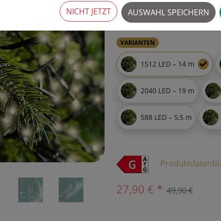
3 Stück verfügbar
NICHT JETZT
AUSWAHL SPEICHERN
›
VARIANTEN
1512 LED – 14 m
2040 LED – 19 m
588 LED – 5,5 m
Produktdatenbl
27,90 € *
49,90 €