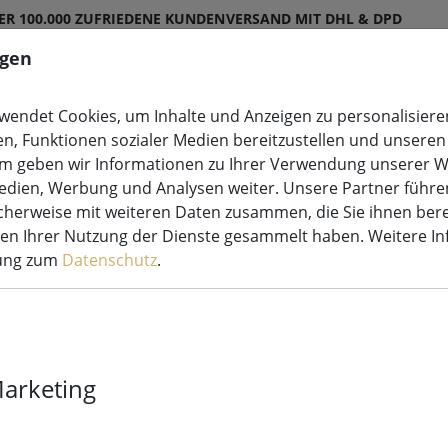
ER 100.000 ZUFRIEDENE KUNDEN
VERSAND MIT DHL & DPD
ngen
endet Cookies, um Inhalte und Anzeigen zu personalisieren
en, Funktionen sozialer Medien bereitzustellen und unseren 
etten
Leuchtdeko
Kerzen LED
Lichterketten S
m geben wir Informationen zu Ihrer Verwendung unserer W
Medien, Werbung und Analysen weiter. Unsere Partner führe
herweise mit weiteren Daten zusammen, die Sie ihnen bere
men Ihrer Nutzung der Dienste gesammelt haben. Weitere I
rung zum
Datenschutz
.
Kaemingk Lum
Lichterkette
Marketing
außen 14 m s