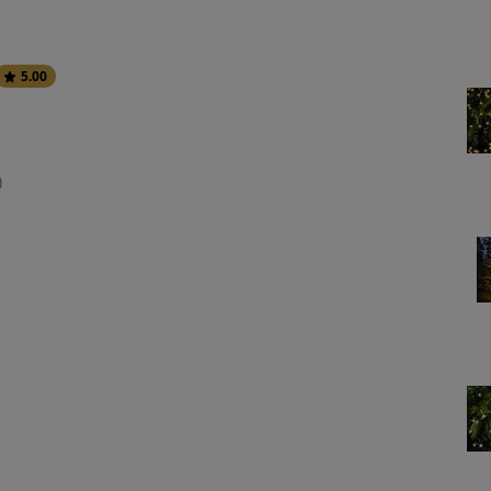
5.00
)