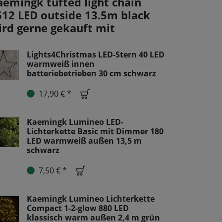
aemingk tufted light chain
512 LED outside 13.5m black
ird gerne gekauft mit
Lights4Christmas LED-Stern 40 LED
warmweiß innen
batteriebetrieben 30 cm schwarz
17,90 € *
Kaemingk Lumineo LED-
Lichterkette Basic mit Dimmer 180
LED warmweiß außen 13,5 m
schwarz
7,50 € *
Kaemingk Lumineo Lichterkette
Compact 1-2-glow 880 LED
klassisch warm außen 2,4 m grün