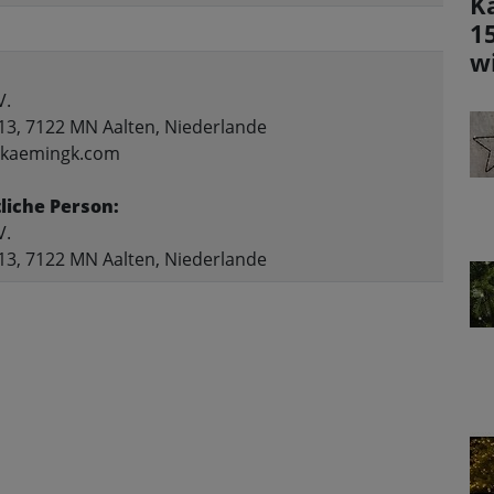
K
1
w
V.
13, 7122 MN Aalten, Niederlande
o@kaemingk.com
liche Person:
V.
13, 7122 MN Aalten, Niederlande