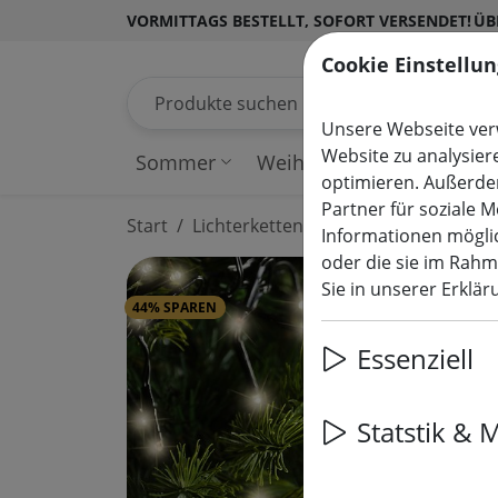
VORMITTAGS BESTELLT, SOFORT VERSENDET!
ÜB
Cookie Einstellu
Produkte suchen
Unsere Webseite verw
Website zu analysier
Sommer
Weihnachten
Lichterk
optimieren. Außerde
Partner für soziale 
Start
Lichterketten
Informationen möglic
oder die sie im Rah
Sie in unserer Erklä
44% SPAREN
Essenziell
Statstik & 