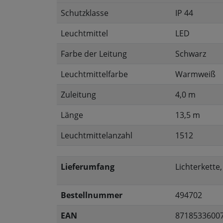
Schutzklasse
IP 44
Leuchtmittel
LED
Farbe der Leitung
Schwarz
Leuchtmittelfarbe
Warmweiß
Zuleitung
4,0 m
Länge
13,5 m
Leuchtmittelanzahl
1512
Lieferumfang
Lichterkette
Bestellnummer
494702
EAN
8718533600