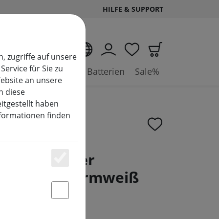
HILFE & SUPPORT
DE
, zugriffe auf unsere
Service für Sie zu
ysteme
Zubehör & Batterien
Sale%
ebsite an unsere
n diese
itgestellt haben
nformationen finden
ineo Cluster
Essenziell
 1512 LED warmweiß
chwarz
Statstik & Marketing